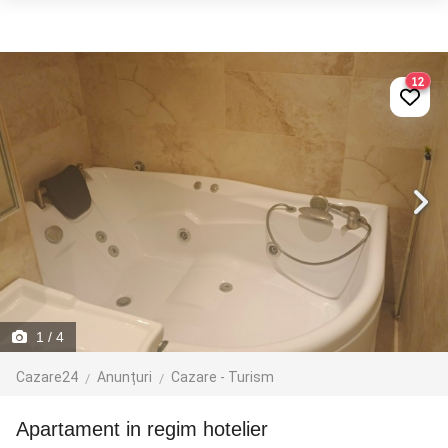
12
1
/ 4
Cazare24
Anunțuri
Cazare - Turism
apartament in regim hotelier