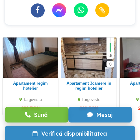
Apartament regim
Apartament 3camere in
apartament regim
hotelier
regim hotelier
Targoviste
Targoviste
200 RON
200 RON
Sună
Mesaj
Verifică disponibilitatea