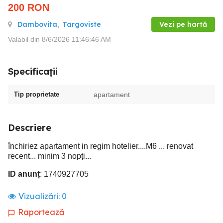
200
RON
Dambovita
,
Targoviste
Vezi pe hartă
Valabil din 8/6/2026 11:46:46 AM
Specificații
Tip proprietate
apartament
Descriere
închiriez apartament in regim hotelier....M6 ... renovat
recent... minim 3 nopți...
ID anunț
: 1740927705
Vizualizări:
0
Raportează