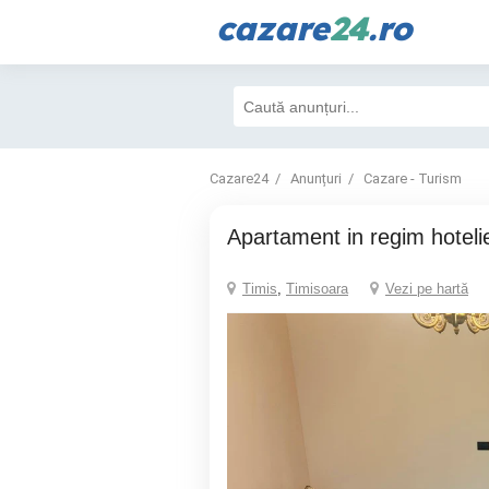
cazare
24
.ro
Cazare24
Anunțuri
Cazare - Turism
Apartament in regim hoteli
Timis
,
Timisoara
Vezi pe hartă