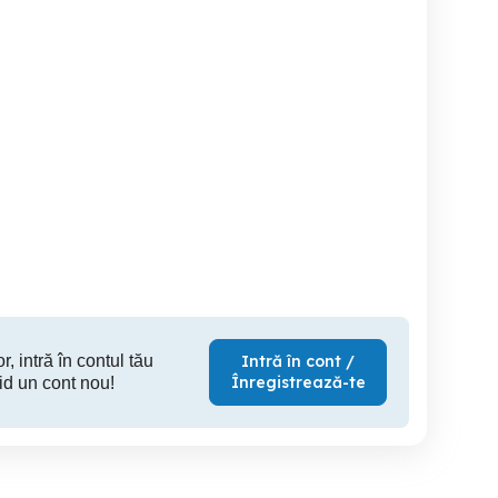
ent in regim
Regim hotelier 2 camere
Apartamente inregim
hotelier iulius mall
IRIS 5
hotelier i
Timisoara
Timisoara
T
190 RON
200 RON
17
r, intră în contul tău
Intră în cont /
Înregistrează-te
id un cont nou!