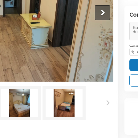
Co
Cara
A