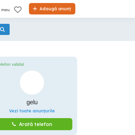
Adaugă anunț
l meu
elefon validat
gelu
Vezi toate anunțurile
Arată telefon