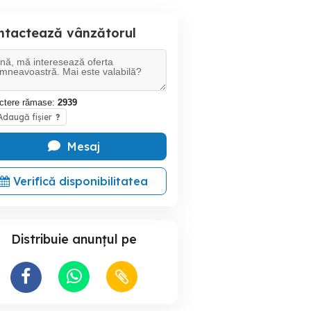
ntactează vânzătorul
ctere rămase:
2939
daugă fișier
?
Mesaj
Verifică disponibilitatea
Distribuie anunțul pe