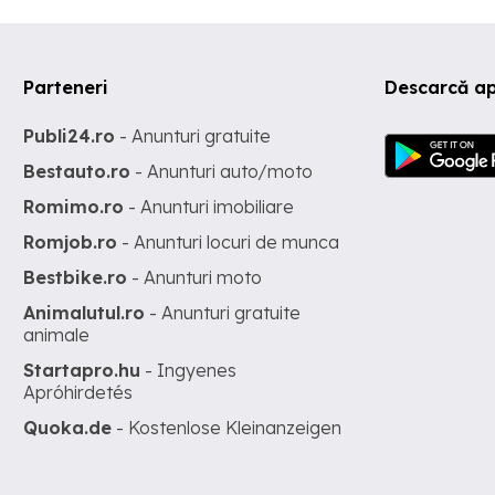
Parteneri
Descarcă ap
Publi24.ro
- Anunturi gratuite
Bestauto.ro
- Anunturi auto/moto
Romimo.ro
- Anunturi imobiliare
Romjob.ro
- Anunturi locuri de munca
Bestbike.ro
- Anunturi moto
Animalutul.ro
- Anunturi gratuite
animale
Startapro.hu
- Ingyenes
Apróhirdetés
Quoka.de
- Kostenlose Kleinanzeigen