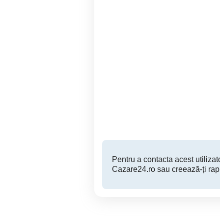
Regim hotelier IULLIUS
apartam
TOWN
Timisoara
Pentru a contacta acest utilizato
Cazare24.ro sau creează-ți rap