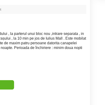
t
lui , la parterul unui bloc nou ,intrare separata , in
așului , la 10 min pe jos de Iulius Mall . Este mobilat
itate de maxim patru persoane datorita canapelei
pe noapte. Perioada de închiriere : minim doua nopti