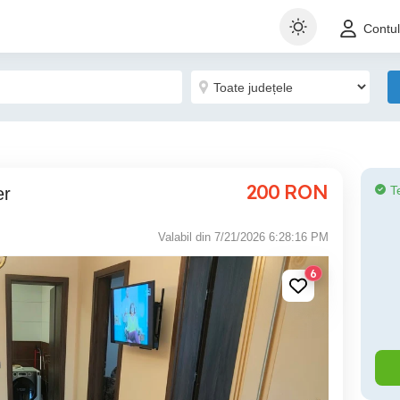
Contu
200
RON
T
er
Valabil din 7/21/2026 6:28:16 PM
6