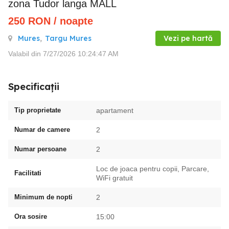
zona Tudor langa MALL
250
RON
/ noapte
Mures
,
Targu Mures
Vezi pe hartă
Valabil din 7/27/2026 10:24:47 AM
Specificații
Tip proprietate
apartament
Numar de camere
2
Numar persoane
2
Loc de joaca pentru copii, Parcare,
Facilitati
WiFi gratuit
Minimum de nopti
2
Ora sosire
15:00