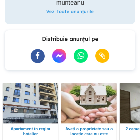
munteanu
Vezi toate anunțurile
Distribuie anunțul pe
Apartament în regim
Aveți o proprietate sau o
2 camere Coresi regim
hotelier
locație care nu este
valorificată la potențial