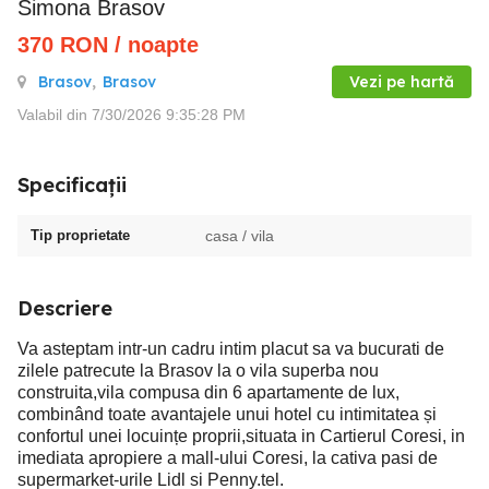
Simona Brasov
370
RON
/ noapte
Brasov
,
Brasov
Vezi pe hartă
Valabil din 7/30/2026 9:35:28 PM
Specificații
Tip proprietate
casa / vila
Descriere
Va asteptam intr-un cadru intim placut sa va bucurati de
zilele patrecute la Brasov la o vila superba nou
construita,vila compusa din 6 apartamente de lux,
combinând toate avantajele unui hotel cu intimitatea și
confortul unei locuințe proprii,situata in Cartierul Coresi, in
imediata apropiere a mall-ului Coresi, la cativa pasi de
supermarket-urile Lidl si Penny.tel.