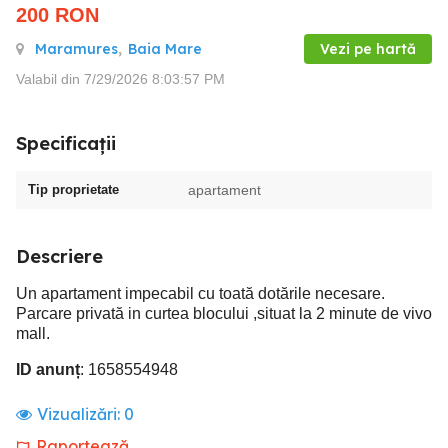
200
RON
Maramures
,
Baia Mare
Vezi pe hartă
Valabil din 7/29/2026 8:03:57 PM
Specificații
Tip proprietate
apartament
Descriere
Un apartament impecabil cu toată dotările necesare.
Parcare privată in curtea blocului ,situat la 2 minute de vivo
mall.
ID anunț
: 1658554948
Vizualizări:
0
Raportează