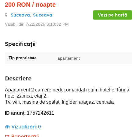
200
RON
/ noapte
Suceava
,
Suceava
Vezi pe hartă
Valabil din 7/22/2026 3:10:32 PM
Specificații
Tip proprietate
apartament
Descriere
Apartament 2 camere nedecomandat regim hotelier lângă
hotel Zamca, etaj 2.
Tv, wifi, masina de spalat, frigider, aragaz, centrala
ID anunț
: 1757242611
Vizualizări:
0
Raportează