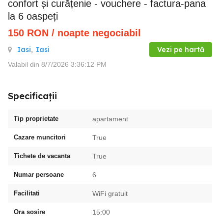
confort și curățenie - vouchere - factura-pana
la 6 oaspeți
150
RON
/ noapte negociabil
Iasi
,
Iasi
Vezi pe hartă
Valabil din 8/7/2026 3:36:12 PM
Specificații
Tip proprietate
apartament
Cazare muncitori
True
Tichete de vacanta
True
Numar persoane
6
Facilitati
WiFi gratuit
Ora sosire
15:00