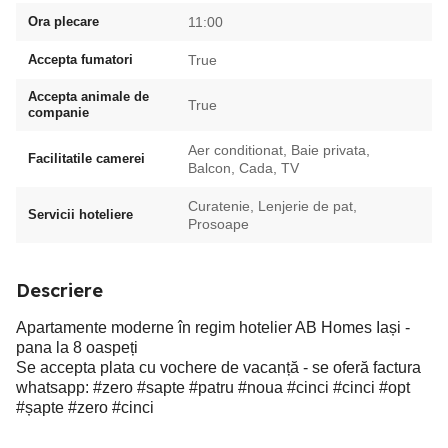
Ora plecare
11:00
Accepta fumatori
True
Accepta animale de
True
companie
Aer conditionat, Baie privata,
Facilitatile camerei
Balcon, Cada, TV
Curatenie, Lenjerie de pat,
Servicii hoteliere
Prosoape
Descriere
Apartamente moderne în regim hotelier AB Homes Iași -
pana la 8 oaspeți
Se accepta plata cu vochere de vacanță - se oferă factura
whatsapp: #zero #sapte #patru #noua #cinci #cinci #opt
#șapte #zero #cinci