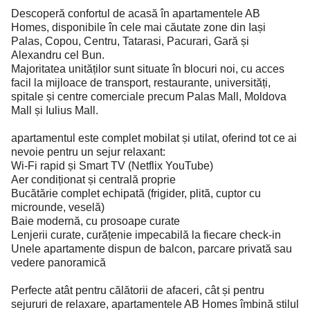
Descoperă confortul de acasă în apartamentele AB
Homes, disponibile în cele mai căutate zone din Iași
Palas, Copou, Centru, Tatarasi, Pacurari, Gară și
Alexandru cel Bun.
Majoritatea unităților sunt situate în blocuri noi, cu acces
facil la mijloace de transport, restaurante, universități,
spitale și centre comerciale precum Palas Mall, Moldova
Mall și Iulius Mall.
apartamentul este complet mobilat și utilat, oferind tot ce ai
nevoie pentru un sejur relaxant:
Wi-Fi rapid și Smart TV (Netflix YouTube)
Aer condiționat și centrală proprie
Bucătărie complet echipată (frigider, plită, cuptor cu
microunde, veselă)
Baie modernă, cu prosoape curate
Lenjerii curate, curățenie impecabilă la fiecare check-in
Unele apartamente dispun de balcon, parcare privată sau
vedere panoramică
Perfecte atât pentru călătorii de afaceri, cât și pentru
sejururi de relaxare, apartamentele AB Homes îmbină stilul