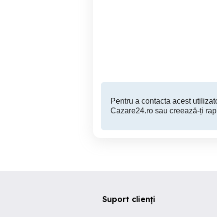
Cazare Calimanesti
Pensiunea Oltour - Cazare
Caciulata - casuta Maria
l
Alexandra
Căl
Calimanesti
150 RON
Pentru a contacta acest utilizato
Cazare24.ro sau creează-ți rap
Suport clienți