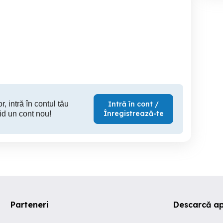
cazare in statiunea
Inchiriere Aniversare
a Preț Redus Pensiuni
Calimanesti Caciulata
Sungard
imăneşti cu Piscină cu
D
Apă Termală Nonstop
Calimanesti
Calimanesti
Ca
70 RON
180 RON
2,
r, intră în contul tău
Intră în cont /
Înregistrează-te
id un cont nou!
Parteneri
Descarcă ap