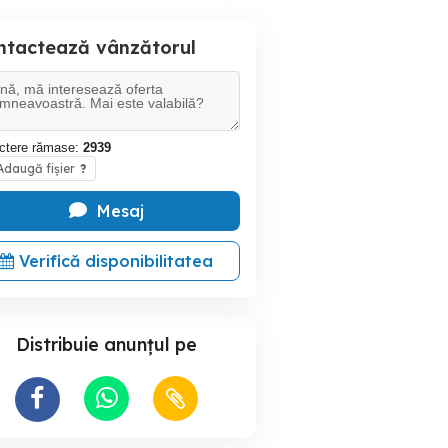
ntactează vânzătorul
ctere rămase:
2939
daugă fișier
?
Mesaj
Verifică disponibilitatea
Distribuie anunțul pe