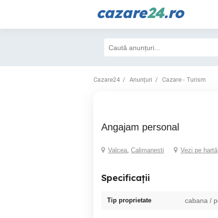
cazare
24
.ro
Cazare24
Anunțuri
Cazare - Turism
Angajam personal
Valcea
,
Calimanesti
Vezi pe hartă
Specificații
Tip proprietate
cabana / 