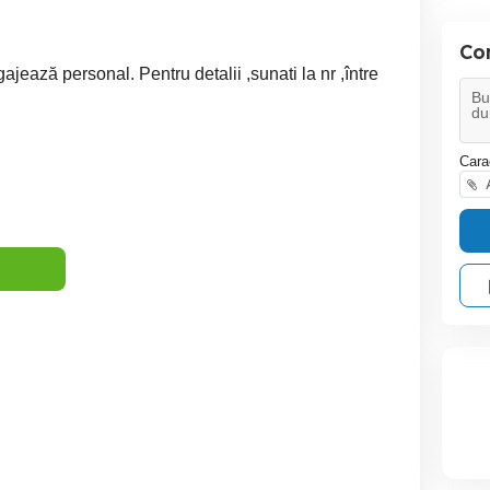
Co
ează personal. Pentru detalii ,sunati la nr ,între
Cara
A