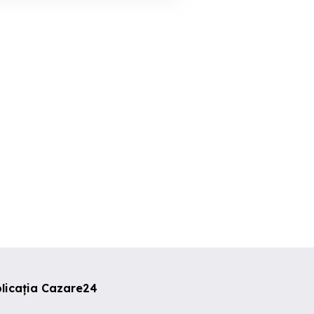
Cazare Inchiriere
Cazare Calimanesti
en Glamping
Sungarden Glamping
Caciulata stat
omes
Domes
limanesti
Calimanesti
Calimanest
000 RON
700 RON
200 RON
licația Cazare24