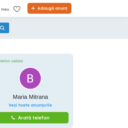
Adaugă anunț
l meu
elefon validat
Maria Mitrana
Vezi toate anunțurile
Arată telefon