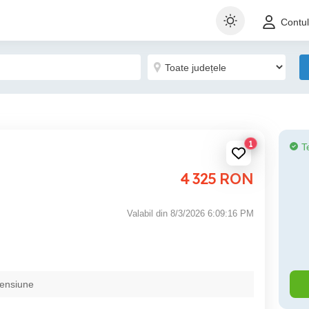
Contu
1
T
4 325
RON
Valabil din 8/3/2026 6:09:16 PM
pensiune