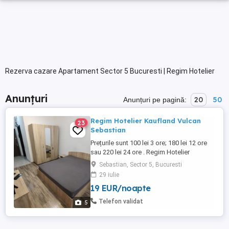
Rezerva cazare Apartament Sector 5 Bucuresti | Regim Hotelier
Anunțuri
20
50
Anunțuri pe pagină:
Regim Hotelier Kaufland Vulcan
23
Sebastian
Prețurile sunt 100 lei 3 ore; 180 lei 12 ore
sau 220 lei 24 ore . Regim Hotelier
Garsoniera 42 mp situata in zona 13
Sebastian, Sector 5, Bucuresti
Septembrie Parc Sebastian .
29 iulie
Curățenie,discreție,internet wifi, televizor
19 EUR/noapte
LCD. Ne rezervam dreptul de a ne selecta
clienții. Pentru perioade mai lungi de 7 zile
Telefon validat
5
preturile sunt negociabile ...