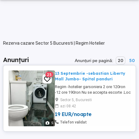
Rezerva cazare Sector 5 Bucuresti | Regim Hotelier
Anunțuri
20
50
Anunțuri pe pagină:
13 Septembrie -sebastian Liberty
25
Mall Jumbo- Spital panduri
Regim -hotelier garsoniera 2 ore 120ron
-12 ore 190ron Nu se accepta escorte .Loc
parcare TOTUL NOU
Sector 5, Bucuresti
azi 08:42
19 EUR/noapte
Telefon validat
5