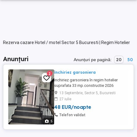
Rezerva cazare Hotel / motel Sector 5 Bucuresti | Regim Hotelier
Anunțuri
20
50
Anunțuri pe pagină:
închiriez garsoniera
2
inchiriez garsoniera în regim hotelier
suprafata 33 mp.constructie 2026
lux,pentru pretențioși
13 Septembrie, Sector 5, Bucuresti
27 iulie
48 EUR/noapte
Telefon validat
5