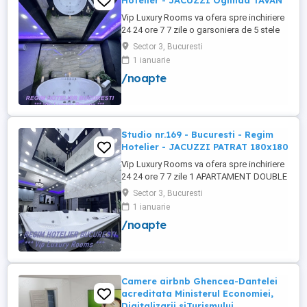
Hotelier - JACUZZI Oglinda TAVAN
Vip Luxury Rooms va ofera spre inchiriere
24 24 ore 7 7 zile o garsoniera de 5 stele
Luxoase cu un desing unic si deosebit in
Sector 3, Bucuresti
Sector 3 Bucuresti . Garsoniera se alfa in
1 ianuarie
Complex Rezidential Nou . Acces Bariera
/noapte
Monitorizare Video in Complex ( de la
Politia Locala Sector 3 ) Loc de parcare
PRIVAT in complex ...
Studio nr.169 - Bucuresti - Regim
Hotelier - JACUZZI PATRAT 180x180
Vip Luxury Rooms va ofera spre inchiriere
24 24 ore 7 7 zile 1 APARTAMENT DOUBLE
ROOMS de 5 stele Luxoasa cu un desing
Sector 3, Bucuresti
unic si deosebit in Sector 3 Bucuresti .
1 ianuarie
APARTAMENTUL se alfa in Complex
/noapte
Rezidential Nou . Acces Bariera
Monitorizare Video in Complex ( de la
Politia Locala Sector 3 ) Loc de parcare ...
Camere airbnb Ghencea-Dantelei
acreditata Ministerul Economiei,
Digitalizarii siTurismului