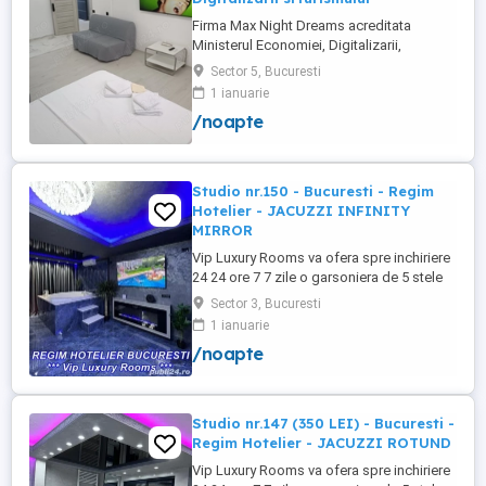
Firma Max Night Dreams acreditata
Ministerul Economiei, Digitalizarii,
Antreprenoriatului si Turismului închiriază
Sector 5, Bucuresti
in regim hotelier in zona Drumul Taberei -
1 ianuarie
Ghencea diferite tipuri de camere Camera
/noapte
single cu o suprafață totală de 16mp
150ei 3ore , 170lei noapte Camera dublă
cu o suprafață totală de ...
Studio nr.150 - Bucuresti - Regim
Hotelier - JACUZZI INFINITY
MIRROR
Vip Luxury Rooms va ofera spre inchiriere
24 24 ore 7 7 zile o garsoniera de 5 stele
Luxoase cu un desing unic si deosebit in
Sector 3, Bucuresti
Sector 3 Bucuresti . Garsoniera se alfa in
1 ianuarie
Complex Rezidential Nou . Acces Bariera
/noapte
Monitorizare Video in Complex ( de la
Politia Locala Sector 3 ) Loc de parcare
PRIVAT in complex ...
Studio nr.147 (350 LEI) - Bucuresti -
Regim Hotelier - JACUZZI ROTUND
Vip Luxury Rooms va ofera spre inchiriere