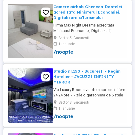
Camere airbnb Ghencea-Dantelei
acreditata Ministerul Economiei,
Digitalizarii siTurismului
Firma Max Night Dreams acreditata
Ministerul Economiei, Digitalizarii,
Antreprenoriatului si Turismului închiriază
Sector 5, Bucuresti
in regim hotelier in zona Drumul Taberei -
1 ianuarie
Ghencea diferite tipuri de camere Camera
/noapte
single cu o suprafață totală de 16mp
150ei 3ore , 170lei noapte Camera dublă
cu o suprafață totală de ...
Studio nr.150 - Bucuresti - Regim
Hotelier - JACUZZI INFINITY
MIRROR
Vip Luxury Rooms va ofera spre inchiriere
24 24 ore 7 7 zile o garsoniera de 5 stele
Luxoase cu un desing unic si deosebit in
Sector 3, Bucuresti
Sector 3 Bucuresti . Garsoniera se alfa in
1 ianuarie
Complex Rezidential Nou . Acces Bariera
/noapte
Monitorizare Video in Complex ( de la
Politia Locala Sector 3 ) Loc de parcare
PRIVAT in complex ...