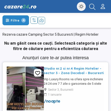
cazare
24
.ro
Filtre
4
Rezerva cazare Camping Sector 5 Bucuresti | Regim Hotelier
Nu am găsit ceea ce cauți.
Selectează categoria și alte
filtre de căutare pentru a eficientiza căutarea
Anunțuri care te-ar putea interesa
Studio nr.2 si nr.4 Regim Hotelier -
sector 3 - Zona Decebal - Bucuresti
Vip Luxury Rooms va ofera spre inchiriere
24 24 ore 7 7 zile o garsoniera de 5 stele
Luxoase cu un desing unic si deosebit in
Sector 3, Bucuresti
Sector 3 Bucuresti . Garsoniera se alfa in
1 ianuarie
Complex Rezidential Nou . Monitorizare
/noapte
Video in Complex ( de la Politia Locala
Sector 3 ) Aceasta garsoniera are
suprafata de 35mp ...