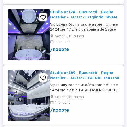
Studio nr.174 - Bucuresti - Regim
Hotelier - JACUZZI Oglinda TAVAN
Vip Luxury Rooms va ofera spre inchiriere
24 24 ore 7 7 zile o garsoniera de 5 stele
Luxoase cu un desing unic si deosebit in
Sector 3, Bucuresti
Sector 3 Bucuresti . Garsoniera se alfa in
1 ianuarie
Complex Rezidential Nou . Acces Bariera
/noapte
Monitorizare Video in Complex ( de la
Politia Locala Sector 3 ) Loc de parcare
PRIVAT in complex ...
Studio nr.169 - Bucuresti - Regim
Hotelier - JACUZZI PATRAT 180x180
Vip Luxury Rooms va ofera spre inchiriere
24 24 ore 7 7 zile 1 APARTAMENT DOUBLE
ROOMS de 5 stele Luxoasa cu un desing
Sector 3, Bucuresti
unic si deosebit in Sector 3 Bucuresti .
1 ianuarie
APARTAMENTUL se alfa in Complex
/noapte
Rezidential Nou . Acces Bariera
Monitorizare Video in Complex ( de la
Politia Locala Sector 3 ) Loc de parcare ...