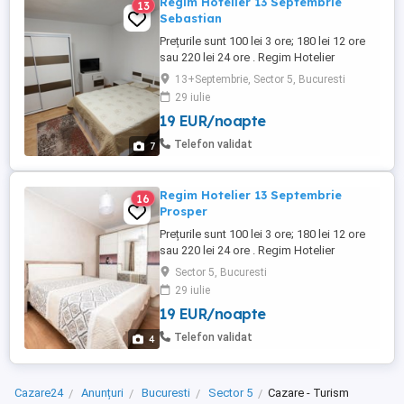
Regim Hotelier 13 Septembrie
13
Sebastian
Prețurile sunt 100 lei 3 ore; 180 lei 12 ore
sau 220 lei 24 ore . Regim Hotelier
Garsoniera 42 mp situata in zona 13
13+Septembrie, Sector 5, Bucuresti
Septembrie Parc Sebastian .
29 iulie
Curățenie,discreție,internet wifi, televizor
19 EUR/noapte
LCD. Ne rezervam dreptul de a ne selecta
clienții. Pentru perioade mai lungi de 7 zile
Telefon validat
7
preturile sunt negociabile ...
Regim Hotelier 13 Septembrie
16
Prosper
Prețurile sunt 100 lei 3 ore; 180 lei 12 ore
sau 220 lei 24 ore . Regim Hotelier
Garsoniera 42 mp situata in zona 13
Sector 5, Bucuresti
Septembrie Parc Sebastian .
29 iulie
Curățenie,discreție,internet wifi, televizor
19 EUR/noapte
LCD. Ne rezervam dreptul de a ne selecta
clienții. Pentru perioade mai lungi de 7 zile
Telefon validat
4
preturile sunt negociabile ...
Cazare24
Anunțuri
Bucuresti
Sector 5
Cazare - Turism