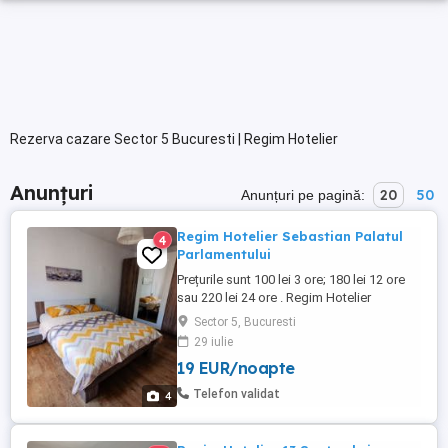
Rezerva cazare Sector 5 Bucuresti | Regim Hotelier
Anunțuri
20
50
Anunțuri pe pagină:
Regim Hotelier Sebastian Palatul
4
Parlamentului
Prețurile sunt 100 lei 3 ore; 180 lei 12 ore
sau 220 lei 24 ore . Regim Hotelier
Garsoniera 42 mp situata in zona 13
Sector 5, Bucuresti
Septembrie Parc Sebastian .
29 iulie
Curățenie,discreție,internet wifi, televizor
19 EUR/noapte
LCD. Ne rezervam dreptul de a ne selecta
clienții. Pentru perioade mai lungi de 7 zile
Telefon validat
4
preturile sunt negociabile ...