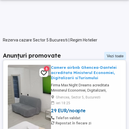
Rezerva cazare Sector 5 Bucuresti | Regim Hotelier
Anunțuri promovate
Vezi toate
Camere airbnb Ghencea-Dantelei
6
acreditata Ministerul Economiei,
Digitalizarii siTurismului
Firma Max Night Dreams acreditata
Ministerul Economiei, Digitalizarii,
Antreprenoriatului si Turismului închiriază
Ghencea, Sector 5, Bucuresti
in regim hotelier in zona Drumul Taberei -
ieri 18:25
Ghencea diferite tipuri de camere Camera
29 EUR/noapte
single cu o suprafață totală de 16mp
150ei 3ore , 170lei noapte Camera dublă
Telefon validat
cu o suprafață totală de ...
Repostat în fiecare zi