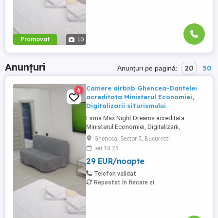
Promovat
10
Anunțuri
20
50
Anunțuri pe pagină:
Camere airbnb Ghencea-Dantelei
6
acreditata Ministerul Economiei,
Digitalizarii siTurismului
Firma Max Night Dreams acreditata
Ministerul Economiei, Digitalizarii,
Antreprenoriatului si Turismului închiriază
Ghencea, Sector 5, Bucuresti
in regim hotelier in zona Drumul Taberei -
ieri 18:25
Ghencea diferite tipuri de camere Camera
29 EUR/noapte
single cu o suprafață totală de 16mp
150ei 3ore , 170lei noapte Camera dublă
Telefon validat
cu o suprafață totală de ...
Repostat în fiecare zi