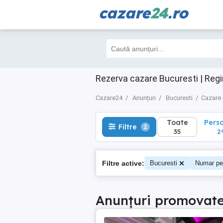
cazare
24
.ro
Toate
Perso
Filtre
2
35
29
Rezerva cazare Bucuresti | Regi
Cazare24
Anunțuri
Bucuresti
Cazare 
Toate
Pers
Filtre
2
35
2
Filtre active:
Bucuresti
Numar pe
Anunțuri promovat