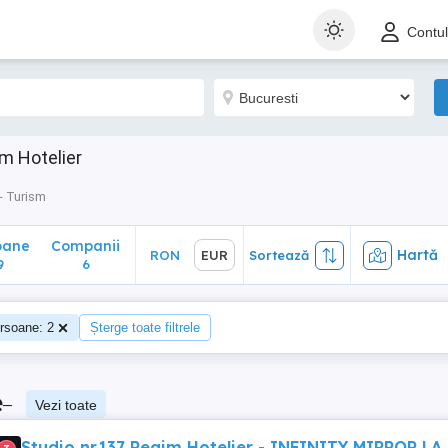
ane
Companii
Hartă
RON
EUR
Sortează
Contu
6
m Hotelier
- Turism
oane
Companii
Hartă
RON
EUR
Sortează
9
6
rsoane: 2
Șterge toate filtrele
e
–
Vezi toate
Studio nr.137 Regim Hotelier - INFINITY MIRROR LA