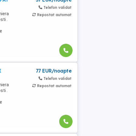
Telefon validat
niera
Repostat automat
ti .
de
I
77 EUR/noapte
Telefon validat
niera
Repostat automat
ti .
de