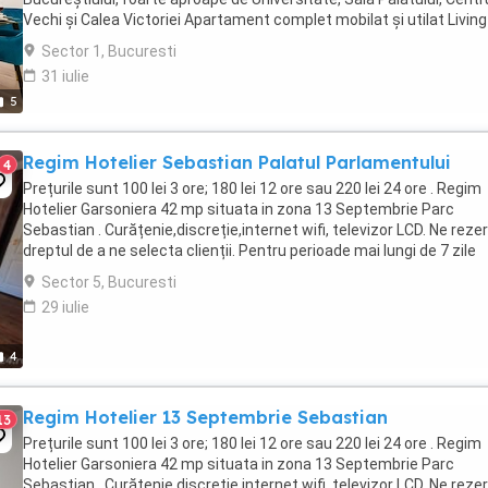
Vechi și Calea Victoriei Apartament complet mobilat și utilat Living
separat și dormitor Baie ...
Sector 1, Bucuresti
31 iulie
5
Regim Hotelier Sebastian Palatul Parlamentului
4
Prețurile sunt 100 lei 3 ore; 180 lei 12 ore sau 220 lei 24 ore . Regim
Hotelier Garsoniera 42 mp situata in zona 13 Septembrie Parc
Sebastian . Curățenie,discreție,internet wifi, televizor LCD. Ne rez
dreptul de a ne selecta clienții. Pentru perioade mai lungi de 7 zile
preturile sunt negociabile ...
Sector 5, Bucuresti
29 iulie
4
Regim Hotelier 13 Septembrie Sebastian
13
Prețurile sunt 100 lei 3 ore; 180 lei 12 ore sau 220 lei 24 ore . Regim
Hotelier Garsoniera 42 mp situata in zona 13 Septembrie Parc
Sebastian . Curățenie,discreție,internet wifi, televizor LCD. Ne rez