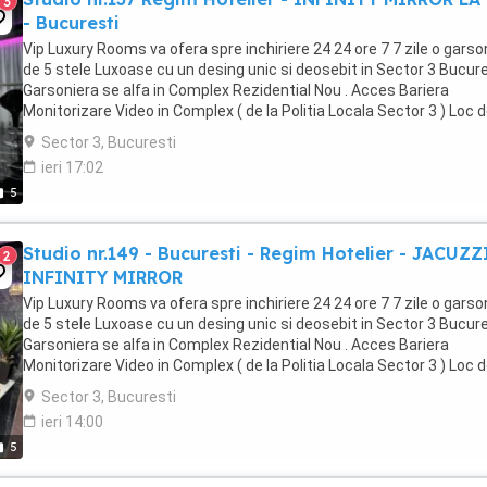
3
- Bucuresti
Vip Luxury Rooms va ofera spre inchiriere 24 24 ore 7 7 zile o garso
de 5 stele Luxoase cu un desing unic si deosebit in Sector 3 Bucures
Garsoniera se alfa in Complex Rezidential Nou . Acces Bariera
Monitorizare Video in Complex ( de la Politia Locala Sector 3 ) Loc 
parcare PRIVAT in complex ...
Sector 3, Bucuresti
ieri 17:02
5
Studio nr.149 - Bucuresti - Regim Hotelier - JACUZZ
2
INFINITY MIRROR
Vip Luxury Rooms va ofera spre inchiriere 24 24 ore 7 7 zile o garso
de 5 stele Luxoase cu un desing unic si deosebit in Sector 3 Bucures
Garsoniera se alfa in Complex Rezidential Nou . Acces Bariera
Monitorizare Video in Complex ( de la Politia Locala Sector 3 ) Loc 
parcare PRIVAT in complex ...
Sector 3, Bucuresti
ieri 14:00
5