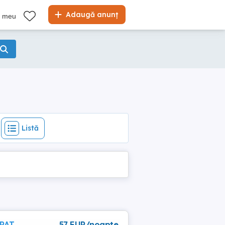
Listă
Adaugă anunț
l meu
Listă
 PAT
57 EUR/noapte