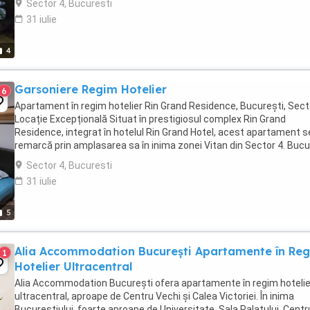
Sector 4, Bucuresti
31 iulie
4
Garsoniere Regim Hotelier
6
Apartament în regim hotelier Rin Grand Residence, București, Sect
Locație Excepțională Situat în prestigiosul complex Rin Grand
Residence, integrat în hotelul Rin Grand Hotel, acest apartament s
remarcă prin amplasarea sa în inima zonei Vitan din Sector 4. Bucu
vă de acces rapid către ...
Sector 4, Bucuresti
31 iulie
5
Alia Accommodation București Apartamente în Re
1
Hotelier Ultracentral
Alia Accommodation București ofera apartamente în regim hotelie
ultracentral, aproape de Centru Vechi și Calea Victoriei. În inima
Bucureștiului, foarte aproape de Universitate, Sala Palatului, Centr