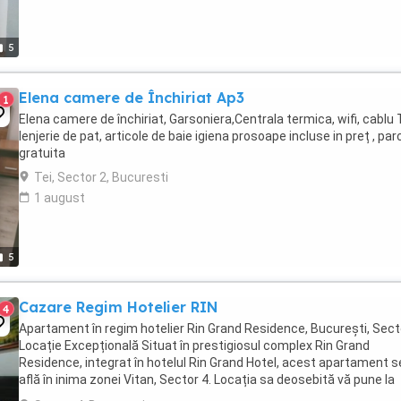
5
Elena camere de Închiriat Ap3
1
Elena camere de închiriat, Garsoniera,Centrala termica, wifi, cablu 
lenjerie de pat, articole de baie igiena prosoape incluse in preț , par
gratuita
Tei, Sector 2, Bucuresti
1 august
5
Cazare Regim Hotelier RIN
4
Apartament în regim hotelier Rin Grand Residence, București, Sect
Locație Excepțională Situat în prestigiosul complex Rin Grand
Residence, integrat în hotelul Rin Grand Hotel, acest apartament s
află în inima zonei Vitan, Sector 4. Locația sa deosebită vă pune la
dispoziție acces rapid către ...