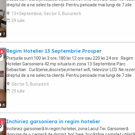
dreptul de a ne selecta clienții. Pentru perioade mai lungi de 7 zile
preturile sunt negociabile ...
13+Septembrie, Sector 5, Bucuresti
29 iulie
7
Regim Hotelier 13 Septembrie Prosper
16
Prețurile sunt 100 lei 3 ore; 180 lei 12 ore sau 220 lei 24 ore . Regim
Hotelier Garsoniera 42 mp situata in zona 13 Septembrie Parc
Sebastian . Curățenie,discreție,internet wifi, televizor LCD. Ne rez
dreptul de a ne selecta clienții. Pentru perioade mai lungi de 7 zile
preturile sunt negociabile ...
Sector 5, Bucuresti
29 iulie
4
Inchiriez garsoniera in regim hotelier
1
Inchiriez garsonieră în regim hotelier, zona Lacul Tei. Garsonieră
dispune de o cameră de dormit, hol, baie, bucătărie complet utilată