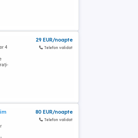
29 EUR/noapte
or 4
Telefon validat
e
rați-
gim
80 EUR/noapte
Telefon validat
r
u