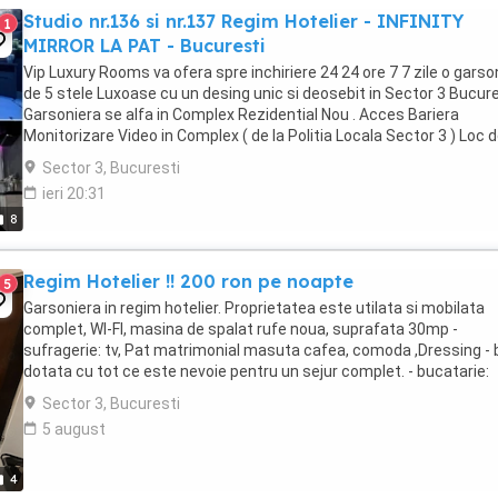
Studio nr.136 si nr.137 Regim Hotelier - INFINITY
1
MIRROR LA PAT - Bucuresti
Vip Luxury Rooms va ofera spre inchiriere 24 24 ore 7 7 zile o garso
de 5 stele Luxoase cu un desing unic si deosebit in Sector 3 Bucures
Garsoniera se alfa in Complex Rezidential Nou . Acces Bariera
Monitorizare Video in Complex ( de la Politia Locala Sector 3 ) Loc 
parcare PRIVAT in complex ...
Sector 3, Bucuresti
ieri 20:31
8
Regim Hotelier !! 200 ron pe noapte
5
Garsoniera in regim hotelier. Proprietatea este utilata si mobilata
complet, WI-FI, masina de spalat rufe noua, suprafata 30mp -
sufragerie: tv, Pat matrimonial masuta cafea, comoda ,Dressing - 
dotata cu tot ce este nevoie pentru un sejur complet. - bucatarie:
cuptor, plita,masina de spalat rufe, ...
Sector 3, Bucuresti
5 august
4