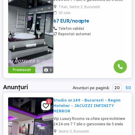
Luxoase cu un desing unic si deosebit in
Titan, Sector 3, Bucuresti
Sector 3 Bucuresti . Garsoniera se alfa in
30 iulie
Complex Rezidential Nou . Acces Bariera
67 EUR/noapte
Monitorizare Video in Complex ( de la
Politia Locala Sector 3 ) Loc de parcare
Telefon validat
PRIVAT in complex ...
Repostat automat
Promovat
5
Anunțuri
20
50
Anunțuri pe pagină:
Studio nr.149 - Bucuresti - Regim
2
Hotelier - JACUZZI INFINITY
MIRROR
Vip Luxury Rooms va ofera spre inchiriere
24 24 ore 7 7 zile o garsoniera de 5 stele
Luxoase cu un desing unic si deosebit in
Sector 3, Bucuresti
Sector 3 Bucuresti . Garsoniera se alfa in