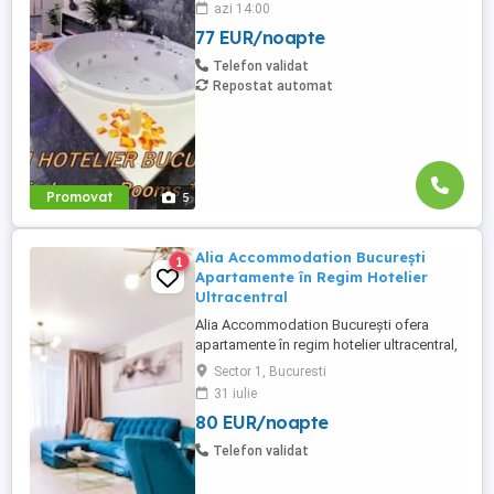
azi 14:00
Complex Rezidential Nou . Acces Bariera
77 EUR/noapte
Monitorizare Video in Complex ( de la
Politia Locala Sector 3 ) Loc de parcare
Telefon validat
PRIVAT in complex ...
Repostat automat
Promovat
5
Alia Accommodation București
1
Apartamente în Regim Hotelier
Ultracentral
Alia Accommodation București ofera
apartamente în regim hotelier ultracentral,
aproape de Centru Vechi și Calea Victoriei.
Sector 1, Bucuresti
În inima Bucureștiului, foarte aproape de
31 iulie
Universitate, Sala Palatului, Centru Vechi și
80 EUR/noapte
Calea Victoriei Apartament complet
mobilat și utilat Living separat și dormitor
Telefon validat
Baie ...