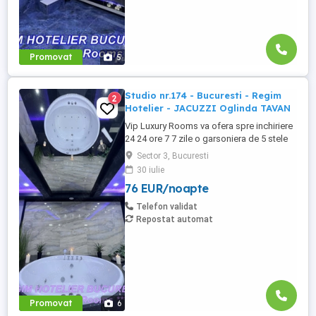
Promovat
5
Studio nr.174 - Bucuresti - Regim
2
Hotelier - JACUZZI Oglinda TAVAN
Vip Luxury Rooms va ofera spre inchiriere
24 24 ore 7 7 zile o garsoniera de 5 stele
Luxoase cu un desing unic si deosebit in
Sector 3, Bucuresti
Sector 3 Bucuresti . Garsoniera se alfa in
30 iulie
Complex Rezidential Nou . Acces Bariera
76 EUR/noapte
Monitorizare Video in Complex ( de la
Politia Locala Sector 3 ) Loc de parcare
Telefon validat
PRIVAT in complex ...
Repostat automat
Promovat
6