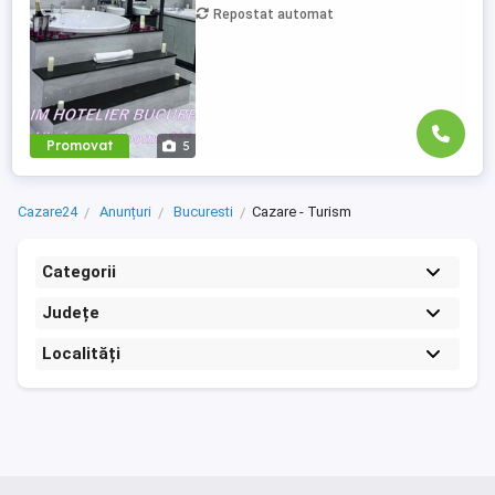
PRIVAT in complex ...
Repostat automat
Promovat
5
Cazare24
Anunțuri
Bucuresti
Cazare - Turism
Categorii
Județe
Localități