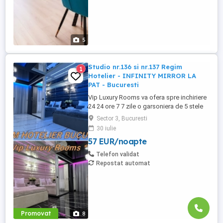
5
Studio nr.136 si nr.137 Regim
1
Hotelier - INFINITY MIRROR LA
PAT - Bucuresti
Vip Luxury Rooms va ofera spre inchiriere
24 24 ore 7 7 zile o garsoniera de 5 stele
Luxoase cu un desing unic si deosebit in
Sector 3, Bucuresti
Sector 3 Bucuresti . Garsoniera se alfa in
30 iulie
Complex Rezidential Nou . Acces Bariera
57 EUR/noapte
Monitorizare Video in Complex ( de la
Politia Locala Sector 3 ) Loc de parcare
Telefon validat
PRIVAT in complex ...
Repostat automat
Promovat
8