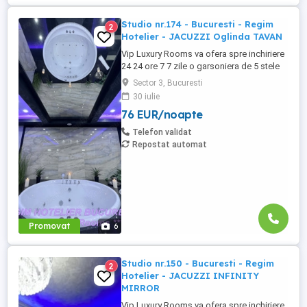
Studio nr.174 - Bucuresti - Regim
2
Hotelier - JACUZZI Oglinda TAVAN
Vip Luxury Rooms va ofera spre inchiriere
24 24 ore 7 7 zile o garsoniera de 5 stele
Luxoase cu un desing unic si deosebit in
Sector 3, Bucuresti
Sector 3 Bucuresti . Garsoniera se alfa in
30 iulie
Complex Rezidential Nou . Acces Bariera
76 EUR/noapte
Monitorizare Video in Complex ( de la
Politia Locala Sector 3 ) Loc de parcare
Telefon validat
PRIVAT in complex ...
Repostat automat
Promovat
6
Studio nr.150 - Bucuresti - Regim
2
Hotelier - JACUZZI INFINITY
MIRROR
Vip Luxury Rooms va ofera spre inchiriere