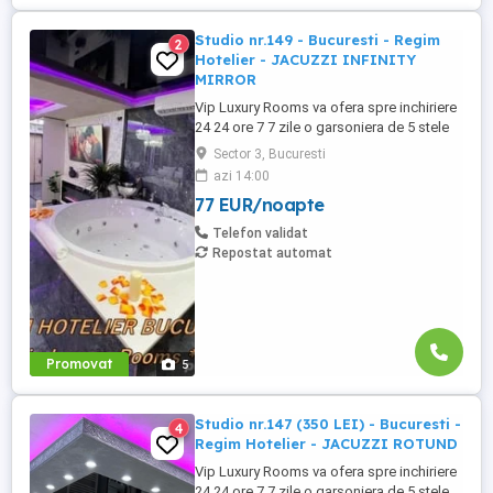
Studio nr.149 - Bucuresti - Regim
2
Hotelier - JACUZZI INFINITY
MIRROR
Vip Luxury Rooms va ofera spre inchiriere
24 24 ore 7 7 zile o garsoniera de 5 stele
Luxoase cu un desing unic si deosebit in
Sector 3, Bucuresti
Sector 3 Bucuresti . Garsoniera se alfa in
azi 14:00
Complex Rezidential Nou . Acces Bariera
77 EUR/noapte
Monitorizare Video in Complex ( de la
Politia Locala Sector 3 ) Loc de parcare
Telefon validat
PRIVAT in complex ...
Repostat automat
Promovat
5
Studio nr.147 (350 LEI) - Bucuresti -
4
Regim Hotelier - JACUZZI ROTUND
Vip Luxury Rooms va ofera spre inchiriere
24 24 ore 7 7 zile o garsoniera de 5 stele