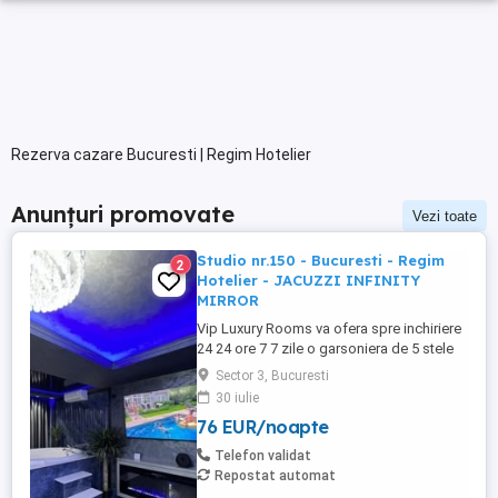
Rezerva cazare Bucuresti | Regim Hotelier
Anunțuri promovate
Vezi toate
Studio nr.150 - Bucuresti - Regim
2
Hotelier - JACUZZI INFINITY
MIRROR
Vip Luxury Rooms va ofera spre inchiriere
24 24 ore 7 7 zile o garsoniera de 5 stele
Luxoase cu un desing unic si deosebit in
Sector 3, Bucuresti
Sector 3 Bucuresti . Garsoniera se alfa in
30 iulie
Complex Rezidential Nou . Acces Bariera
76 EUR/noapte
Monitorizare Video in Complex ( de la
Politia Locala Sector 3 ) Loc de parcare
Telefon validat
PRIVAT in complex ...
Repostat automat