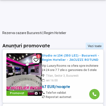
Rezerva cazare Bucuresti | Regim Hotelier
Anunțuri promovate
Vezi toate
Studio nr.134 (350 LEI) - Bucuresti -
3
Regim Hotelier - JACUZZI ROTUND
Vip Luxury Rooms va ofera spre inchiriere
24 24 ore 7 7 zile o garsoniera de 5 stele
Luxoase cu un desing unic si deosebit in
Titan, Sector 3, Bucuresti
Sector 3 Bucuresti . Garsoniera se alfa in
ieri 16:00
Complex Rezidential Nou . Acces Bariera
67 EUR/noapte
Monitorizare Video in Complex ( de la
Politia Locala Sector 3 ) Loc de parcare
Telefon validat
Promovat
5
PRIVAT in complex ...
Repostat automat