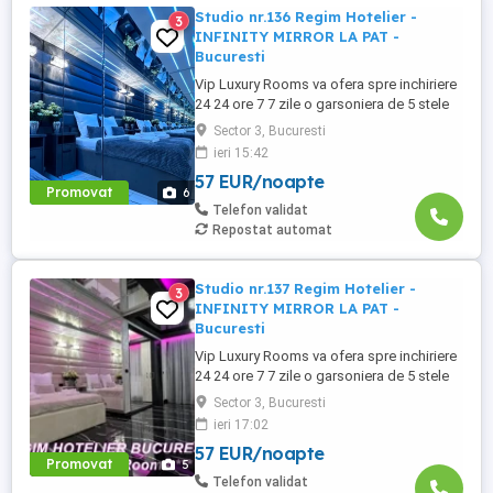
Studio nr.136 Regim Hotelier -
3
INFINITY MIRROR LA PAT -
Bucuresti
Vip Luxury Rooms va ofera spre inchiriere
24 24 ore 7 7 zile o garsoniera de 5 stele
Luxoase cu un desing unic si deosebit in
Sector 3, Bucuresti
Sector 3 Bucuresti . Garsoniera se alfa in
ieri 15:42
Complex Rezidential Nou . Acces Bariera
57 EUR/noapte
Monitorizare Video in Complex ( de la
Promovat
6
Politia Locala Sector 3 ) Loc de parcare
Telefon validat
PRIVAT in complex ...
Repostat automat
Studio nr.137 Regim Hotelier -
3
INFINITY MIRROR LA PAT -
Bucuresti
Vip Luxury Rooms va ofera spre inchiriere
24 24 ore 7 7 zile o garsoniera de 5 stele
Luxoase cu un desing unic si deosebit in
Sector 3, Bucuresti
Sector 3 Bucuresti . Garsoniera se alfa in
ieri 17:02
Complex Rezidential Nou . Acces Bariera
57 EUR/noapte
Monitorizare Video in Complex ( de la
Promovat
5
Politia Locala Sector 3 ) Loc de parcare
Telefon validat