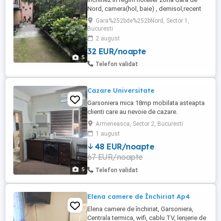
Nord, camera(hol, baie) , demisol,recent
renovat, acces facil catre toate mijloacele
Gara%252bde%252bNord, Sector 1,
de transport. Utilita?i - apa,
Bucuresti
curent,canalizare Acces internet- wireless
2 august
Finisaje- recent renovat, parchet, gresie
32 EUR/noapte
Dotari- canapea, minifrigider, fierbator apa
5
Telefon validat
Cazare Universitate
Garsoniera mica 18mp mobilata asteapta
clienti care au nevoie de cazare.
Armeneasca, Sector 2, Bucuresti
1 august
48 EUR/noapte
67 EUR/noapte
5
Telefon validat
Elena camere de Închiriat Ap4
Elena camere de închiriat, Garsoniera,
Centrala termica, wifi, cablu TV, lenjerie de