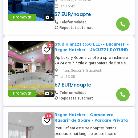
Sector 3, Bucuresti
Sector 3 Bucuresti . Garsoniera se alfa in
ieri 15:42
Complex Rezidential Nou . Acces Bariera
57 EUR/noapte
Monitorizare Video in Complex ( de la
Promovat
6
Politia Locala Sector 3 ) Loc de parcare
Telefon validat
PRIVAT in complex ...
Repostat automat
Studio nr.121 (350 LEI) - Bucuresti -
2
Regim Hotelier - JACUZZI ROTUND
Vip Luxury Rooms va ofera spre inchiriere
24 24 ore 7 7 zile o garsoniera de 5 stele
Luxoase cu un desing unic si deosebit in
Titan, Sector 3, Bucuresti
Sector 3 Bucuresti . Garsoniera se alfa in
ieri 13:30
Complex Rezidential Nou . Acces Bariera
67 EUR/noapte
Monitorizare Video in Complex ( de la
Politia Locala Sector 3 ) Loc de parcare
Telefon validat
Promovat
5
PRIVAT in complex ...
Repostat automat
Regim Hotelier - Garsoniera
18
Rasarit de Soare - Parcare Privata
Pretul afisat este pe noapte! Pentru
perioade mai lungi se poate face o