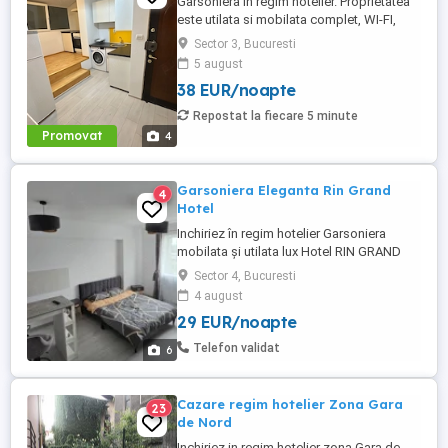
Garsoniera in regim hotelier. Proprietatea
este utilata si mobilata complet, WI-FI,
masina de spalat rufe noua, suprafata
Sector 3, Bucuresti
30mp - sufragerie: tv, Pat matrimonial
5 august
masuta cafea, comoda ,Dressing - baie
38 EUR/noapte
dotata cu tot ce este nevoie pentru un
sejur complet. - bucatarie: cuptor,
Repostat la fiecare 5 minute
plita,masina de spalat rufe, ...
Promovat
4
Garsoniera Eleganta Rin Grand
4
Hotel
Inchiriez în regim hotelier Garsoniera
mobilata și utilata lux Hotel RIN GRAND
RESIDENCE Garsoniera în hotel RIN
Sector 4, Bucuresti
GRAND RESIDENCE cu întrare prin
4 august
fata,mobilata și utilata complet,totul
29 EUR/noapte
nou,nefolosit Zona Vitan în apropiere
imediata de mall Vitan sau Park Lake La
Telefon validat
6
doar 10 minute de centrul Orasului
Beneficiați ...
Cazare regim hotelier Zona Gara
23
de Nord
Inchiriez in regim hotelier zona Gara de