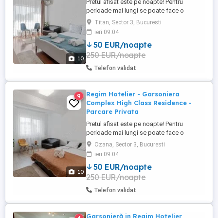
Pretul afisat este pe noapte! Pentru
perioade mai lungi se poate face o
reducere! Garsoniera se inchiriaza DOAR
Titan, Sector 3, Bucuresti
in Regim Hotelier ! - Strada Liviu Revreanu
ieri 09:04
46-58 (Complex Rasarit de Soare)
50 EUR/noapte
Inchiriere Garsoniera, zona Auchan Titan,
250 EUR/noapte
Complex Rezidential Rasarit de Soare,
10
supravegheat video 24 24 + loc ...
Telefon validat
Regim Hotelier - Garsoniera
9
Complex High Class Residence -
Parcare Privata
Pretul afisat este pe noapte! Pentru
perioade mai lungi se poate face o
reducere! Garsoniera se inchiriaza DOAR
Ozana, Sector 3, Bucuresti
in Regim Hotelier - Strada Postasului 29 (
ieri 09:04
Complex Rezidential High Class
50 EUR/noapte
Residence) ! Inchiriere Garsoniera, zona
10
250 EUR/noapte
Ozana, Complex Rezidential High Class
Residence, supravegheat video 24 ...
Telefon validat
Garsonieră in Regim Hotelier