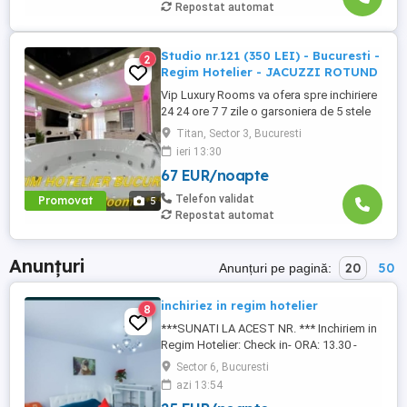
PRIVAT in complex ...
Repostat automat
Studio nr.121 (350 LEI) - Bucuresti -
2
Regim Hotelier - JACUZZI ROTUND
Vip Luxury Rooms va ofera spre inchiriere
24 24 ore 7 7 zile o garsoniera de 5 stele
Luxoase cu un desing unic si deosebit in
Titan, Sector 3, Bucuresti
Sector 3 Bucuresti . Garsoniera se alfa in
ieri 13:30
Complex Rezidential Nou . Acces Bariera
67 EUR/noapte
Monitorizare Video in Complex ( de la
Politia Locala Sector 3 ) Loc de parcare
Telefon validat
Promovat
5
PRIVAT in complex ...
Repostat automat
Anunțuri
20
50
Anunțuri pe pagină:
inchiriez in regim hotelier
8
***SUNATI LA ACEST NR. *** Inchiriem in
Regim Hotelier: Check in- ORA: 13.30 -
22..00 Check out-PANA LA ORA 11.00 PRET
Sector 6, Bucuresti
: Locatia Macinului: ( locatia pe alb) Luni-
azi 13:54
Joi - 200 lei noapte Vi, Sa,Du.- 220 lei