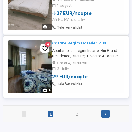
prosoape incluse in preț , parcare gratuita
1 august
27 EUR/noapte
33 EUR/noapte
5
Telefon validat
Cazare Regim Hotelier RIN
4
Apartament în regim hotelier Rin Grand
Residence, București, Sector 4 Locație
Excepțională Situat în prestigiosul
Sector 4, Bucuresti
complex Rin Grand Residence, integrat în
31 iulie
hotelul Rin Grand Hotel, acest apartament
29 EUR/noapte
se află în inima zonei Vitan, Sector 4.
Locația sa deosebită vă pune la dispoziție
Telefon validat
acces rapid către ...
4
›
‹
1
2