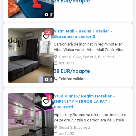
25 EUR/noapte
noapte - Tranzit 2-3 h = 130 lei -3pers =350
lei noapte Locatia zona Favorit: ( locata
bej cu ...
5
Vitan Mall - Regim Hotelier -
10
Garsoniera sector 3
Garsonieră de închiriat în regim hotelier
Vitan Vlaicu voda - Vitan Mall Zonă: Vitan
aproape de Piata alba iulia, Bulevardul
Centrul+Civic, Sector 3, Bucuresti
decebal, și Mall Vitan Disponibilă imediat |
azi 10:27
Se preferă închiriere pe termen lung
38 EUR/noapte
Garsoniera este complet mobilată și
utilată: Proaspăt zugrăvită Aer condiționat
Telefon validat
5
Mașină ...
Studio nr.137 Regim Hotelier -
3
INFINITY MIRROR LA PAT -
Bucuresti
Vip Luxury Rooms va ofera spre inchiriere
24 24 ore 7 7 zile o garsoniera de 5 stele
Luxoase cu un desing unic si deosebit in
Sector 3, Bucuresti
Sector 3 Bucuresti . Garsoniera se alfa in
ieri 17:02