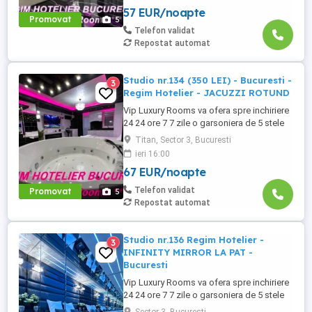
Complex Rezidential Nou . Acces Bariera
57 EUR/noapte
Monitorizare Video in Complex ( de la
Promovat
5
Politia Locala Sector 3 ) Loc de parcare
Telefon validat
PRIVAT in complex ...
Repostat automat
Studio nr.134 (350 LEI) - Bucuresti -
3
Regim Hotelier - JACUZZI ROTUND
Vip Luxury Rooms va ofera spre inchiriere
24 24 ore 7 7 zile o garsoniera de 5 stele
Luxoase cu un desing unic si deosebit in
Titan, Sector 3, Bucuresti
Sector 3 Bucuresti . Garsoniera se alfa in
ieri 16:00
Complex Rezidential Nou . Acces Bariera
67 EUR/noapte
Monitorizare Video in Complex ( de la
Politia Locala Sector 3 ) Loc de parcare
Telefon validat
Promovat
5
PRIVAT in complex ...
Repostat automat
Studio nr.136 Regim Hotelier -
3
INFINITY MIRROR LA PAT -
Bucuresti
Vip Luxury Rooms va ofera spre inchiriere
24 24 ore 7 7 zile o garsoniera de 5 stele
Luxoase cu un desing unic si deosebit in