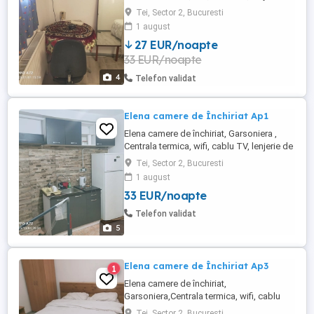
pat, articole de baie, igiena prosoape
Tei, Sector 2, Bucuresti
incluse in preț ,parcare gratuita
1 august
27 EUR/noapte
33 EUR/noapte
4
Telefon validat
Elena camere de Închiriat Ap1
Elena camere de închiriat, Garsoniera ,
Centrala termica, wifi, cablu TV, lenjerie de
pat, articole de baie,igiena prosoape
Tei, Sector 2, Bucuresti
incluse in preț. Str Soldat Ion Marin Nr 14
1 august
Sector 2 București ,parcare gratuita
33 EUR/noapte
Telefon validat
5
Elena camere de Închiriat Ap3
1
Elena camere de închiriat,
Garsoniera,Centrala termica, wifi, cablu
TV, lenjerie de pat, articole de baie igiena
Tei, Sector 2, Bucuresti