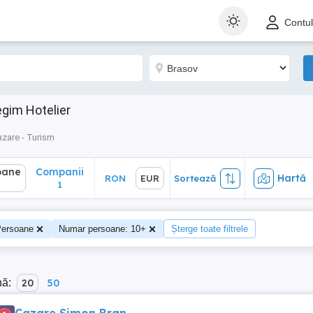
ane
Companii
Hartă
RON
EUR
Sortează
Contu
1
egim Hotelier
zare - Turism
oane
Companii
Hartă
RON
EUR
Sortează
1
ersoane
Numar persoane: 10+
Șterge toate filtrele
nă:
20
50