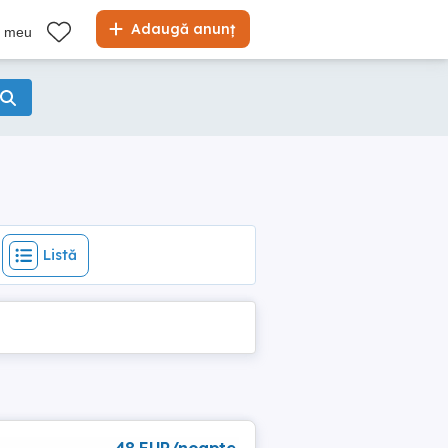
Listă
Adaugă anunț
l meu
Listă