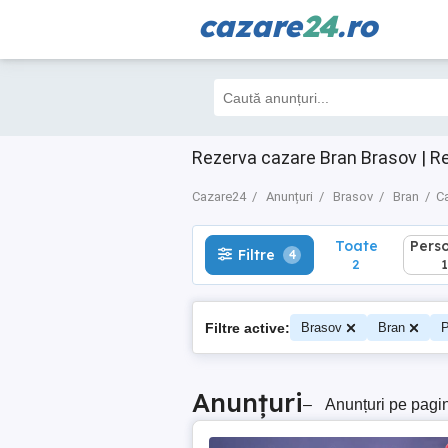
cazare
24
.ro
Toate
Perso
Filtre
4
2
1
Rezerva cazare Bran Brasov | R
Cazare24
Anunțuri
Brasov
Bran
Ca
Toate
Pers
Filtre
4
2
1
Filtre active:
Brasov
Bran
P
Anunțuri
–
Anunțuri pe pagi