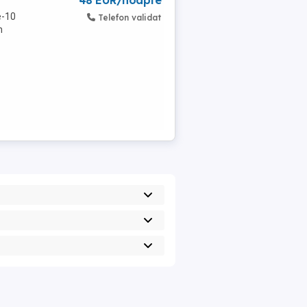
48 EUR/noapte
e-10
Telefon validat
n