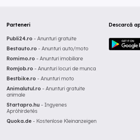
Parteneri
Descarcă ap
Publi24.ro
- Anunturi gratuite
Bestauto.ro
- Anunturi auto/moto
Romimo.ro
- Anunturi imobiliare
Romjob.ro
- Anunturi locuri de munca
Bestbike.ro
- Anunturi moto
Animalutul.ro
- Anunturi gratuite
animale
Startapro.hu
- Ingyenes
Apróhirdetés
Quoka.de
- Kostenlose Kleinanzeigen