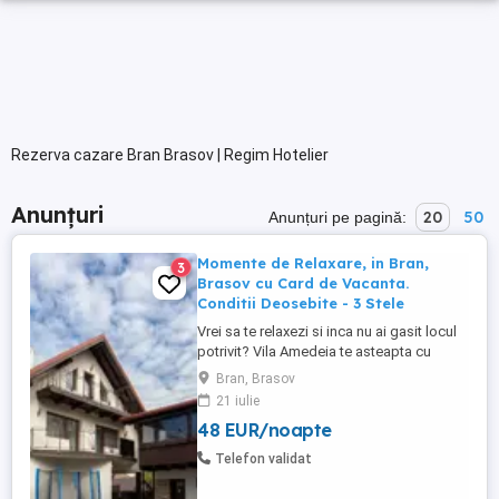
Rezerva cazare Bran Brasov | Regim Hotelier
Anunțuri
20
50
Anunțuri pe pagină:
Momente de Relaxare, in Bran,
3
Brasov cu Card de Vacanta.
Conditii Deosebite - 3 Stele
Vrei sa te relaxezi si inca nu ai gasit locul
potrivit? Vila Amedeia te asteapta cu
bratele deschise, cu aer curat de munte,
Bran, Brasov
luminite care aduc bucurie, o pisica-ghid
21 iulie
specialista in tors terapeutic si o
48 EUR/noapte
atmosfera de poveste pe care o meriti.
Acceptam pentru plata Carduri de Vacanța
Telefon validat
Enderned, Sodexo ...