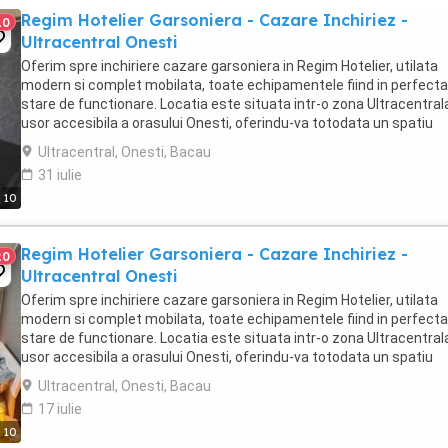
Regim Hotelier Garsoniera - Cazare Inchiriez -
10
Ultracentral Onesti
Oferim spre inchiriere cazare garsoniera in Regim Hotelier, utilata
modern si complet mobilata, toate echipamentele fiind in perfecta
stare de functionare. Locatia este situata intr-o zona Ultracentrala
usor accesibila a orasului Onesti, oferindu-va totodata un spatiu
generos de 32mp (NU studiori ...
Ultracentral, Onesti, Bacau
31 iulie
10
Regim Hotelier Garsoniera - Cazare Inchiriez -
20
Ultracentral Onesti
Oferim spre inchiriere cazare garsoniera in Regim Hotelier, utilata
modern si complet mobilata, toate echipamentele fiind in perfecta
stare de functionare. Locatia este situata intr-o zona Ultracentrala
usor accesibila a orasului Onesti, oferindu-va totodata un spatiu
generos de 32mp (NU studiori ...
Ultracentral, Onesti, Bacau
17 iulie
10