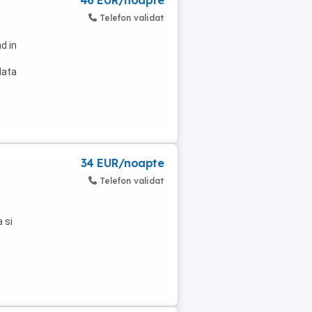
46 EUR/noapte
Telefon validat
d in
data
34 EUR/noapte
Telefon validat
 si