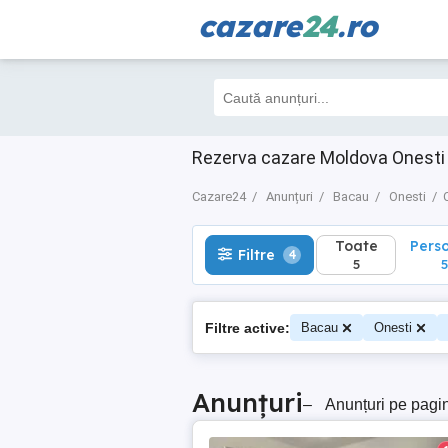
cazare
24
.ro
Toate
Perso
Filtre
4
5
5
Rezerva cazare Moldova Onesti 
Cazare24
Anunțuri
Bacau
Onesti
Toate
Pers
Filtre
4
5
5
Filtre active:
Bacau
Onesti
Anunțuri
–
Anunțuri pe pagi