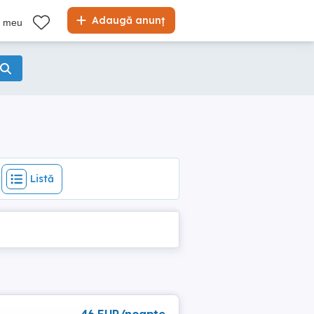
Listă
Adaugă anunț
l meu
Listă