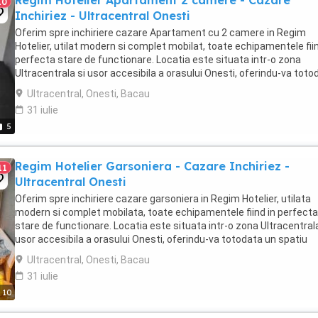
Regim Hotelier Apartament 2 camere - Cazare
10
Inchiriez - Ultracentral Onesti
Oferim spre inchiriere cazare Apartament cu 2 camere in Regim
Hotelier, utilat modern si complet mobilat, toate echipamentele fiin
perfecta stare de functionare. Locatia este situata intr-o zona
Ultracentrala si usor accesibila a orasului Onesti, oferindu-va toto
un spatiu generos de aproximativ ...
Ultracentral, Onesti, Bacau
31 iulie
5
Regim Hotelier Garsoniera - Cazare Inchiriez -
11
Ultracentral Onesti
Oferim spre inchiriere cazare garsoniera in Regim Hotelier, utilata
modern si complet mobilata, toate echipamentele fiind in perfecta
stare de functionare. Locatia este situata intr-o zona Ultracentrala
usor accesibila a orasului Onesti, oferindu-va totodata un spatiu
generos de 32mp (NU studiori ...
Ultracentral, Onesti, Bacau
31 iulie
10