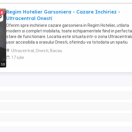
Regim Hotelier Garsoniera - Cazare Inchiriez -
18
Ultracentral Onesti
Oferim spre inchiriere cazare garsoniera in Regim Hotelier, utilata
modern si complet mobilata, toate echipamentele fiind in perfecta
stare de functionare. Locatia este situata intr-o zona Ultracentrala
usor accesibila a orasului Onesti, oferindu-va totodata un spatiu
generos de 32mp (NU studiori ...
Ultracentral, Onesti, Bacau
17 iulie
10