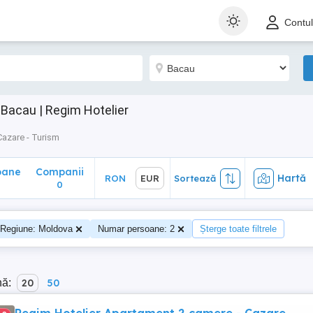
ane
Companii
Hartă
RON
EUR
Sortează
Contu
0
Bacau | Regim Hotelier
Cazare - Turism
oane
Companii
Hartă
RON
EUR
Sortează
0
Regiune: Moldova
Numar persoane: 2
Șterge toate filtrele
nă:
20
50