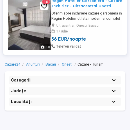
Regim Hotelier Garsoniera - Cazare
10
Inchiriez - Ultracentral Onesti
Oferim spre inchiriere cazare garsoniera in
Regim Hotelier, utilata modern si complet
mobilata, toate echipamentele fiind in
Ultracentral, Onesti, Bacau
perfecta stare de functionare. Locatia
17 iulie
este situata intr-o zona Ultracentrala si
36 EUR/noapte
usor accesibila a orasului Onesti,
oferindu-va totodata un spatiu generos de
Telefon validat
10
32mp (NU studiori ...
Cazare24
Anunțuri
Bacau
Onesti
Cazare - Turism
Categorii
Județe
Localități