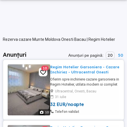
Rezerva cazare Munte Moldova Onesti Bacau | Regim Hotelier
Anunțuri
20
50
Anunțuri pe pagină:
Regim Hotelier Garsoniera - Cazare
10
Inchiriez - Ultracentral Onesti
Oferim spre inchiriere cazare garsoniera in
Regim Hotelier, utilata modern si complet
mobilata, toate echipamentele fiind in
Ultracentral, Onesti, Bacau
perfecta stare de functionare. Locatia
31 iulie
este situata intr-o zona Ultracentrala si
32 EUR/noapte
usor accesibila a orasului Onesti,
oferindu-va totodata un spatiu generos de
Telefon validat
10
32mp (NU studiori ...