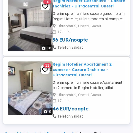
Regim Hotelier Garsoniera - Cazare
10
Inchiriez - Ultracentral Onesti
Oferim spre inchiriere cazare garsoniera in
Regim Hotelier, utilata modern si complet
mobilata, toate echipamentele fiind in
Ultracentral, Onesti, Bacau
perfecta stare de functionare. Locatia
17 iulie
este situata intr-o zona Ultracentrala si
36 EUR/noapte
usor accesibila a orasului Onesti,
oferindu-va totodata un spatiu generos de
Telefon validat
10
32mp (NU studiori ...
Regim Hotelier Apartament 2
11
camere - Cazare Inchiriez -
Ultracentral Onesti
Oferim spre inchiriere cazare Apartament
cu 2 camere in Regim Hotelier, utilat
modern si complet mobilat, toate
Ultracentral, Onesti, Bacau
echipamentele fiind in perfecta stare de
17 iulie
functionare. Locatia este situata intr-o
46 EUR/noapte
zona Ultracentrala si usor accesibila a
5
orasului Onesti, oferindu-va totodata un
Telefon validat
spatiu generos de aproximativ ...