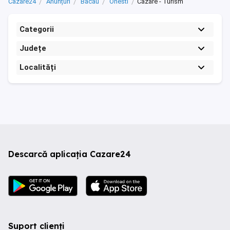
Cazare24
Anunțuri
Bacau
Onesti
Cazare - Turism
Categorii
Județe
Localități
Descarcă aplicația Cazare24
Suport clienți