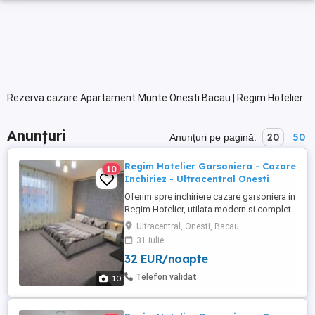
Rezerva cazare Apartament Munte Onesti Bacau | Regim Hotelier
Anunțuri
20
50
Anunțuri pe pagină:
Regim Hotelier Garsoniera - Cazare
10
Inchiriez - Ultracentral Onesti
Oferim spre inchiriere cazare garsoniera in
Regim Hotelier, utilata modern si complet
mobilata, toate echipamentele fiind in
Ultracentral, Onesti, Bacau
perfecta stare de functionare. Locatia
31 iulie
este situata intr-o zona Ultracentrala si
32 EUR/noapte
usor accesibila a orasului Onesti,
oferindu-va totodata un spatiu generos de
Telefon validat
10
32mp (NU studiori ...