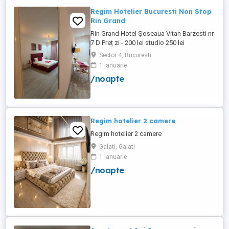
Regim Hotelier Bucuresti Non Stop
Rin Grand
Rin Grand Hotel Șoseaua Vitan Barzesti nr
7 D Preț zi - 200 lei studio 250 lei
apartament
Sector 4, Bucuresti
1 ianuarie
/noapte
Regim hotelier 2 camere
Regim hotelier 2 camere
Galati, Galati
1 ianuarie
/noapte