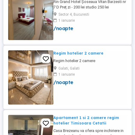
Rin Grand Hotel Șoseaua Vitan Barzesti nr
7 D Preț zi - 200 lei studio 250 lei
apartament
Sector 4, Bucuresti
1 ianuarie
/noapte
Regim hotelier 2 camere
Regim hotelier 2 camere
Galati, Galati
1 ianuarie
/noapte
Apartament 1 si 2 camere regim
hotelier Timisoara Cetatii
Casa Brezeanu va ofera spre inchiriere in