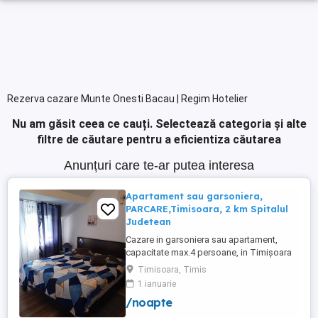
Rezerva cazare Munte Onesti Bacau | Regim Hotelier
Nu am găsit ceea ce cauți.
Selectează categoria și alte
filtre de căutare pentru a eficientiza căutarea
Anunțuri care te-ar putea interesa
Apartament sau garsoniera,
PARCARE,Timisoara, 2 km Spitalul
Judetean
Cazare in garsoniera sau apartament,
capacitate max.4 persoane, in Timișoara
la 2 km de Spitalul Judetean. (la doua
Timisoara, Timis
strazi)de zona Calea Buziasului
1 ianuarie
Lic.Electrotimis si la 2 km de Mosnita
/noapte
Noua Centura. PARCARE. Situat la et.1 al
unui imobil, pat simplu sau matrimonial ,tv