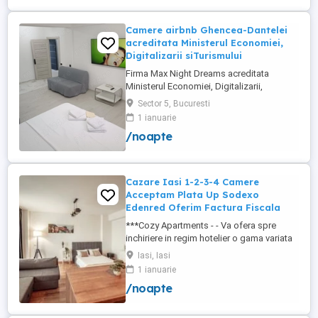
+wifi , frigider, mașină spălat, ...
Camere airbnb Ghencea-Dantelei
acreditata Ministerul Economiei,
Digitalizarii siTurismului
Firma Max Night Dreams acreditata
Ministerul Economiei, Digitalizarii,
Antreprenoriatului si Turismului închiriază
Sector 5, Bucuresti
in regim hotelier in zona Drumul Taberei -
1 ianuarie
Ghencea diferite tipuri de camere Camera
/noapte
single cu o suprafață totală de 16mp
150ei 3ore , 170lei noapte Camera dublă
cu o suprafață totală de ...
Cazare Iasi 1-2-3-4 Camere
Acceptam Plata Up Sodexo
Edenred Oferim Factura Fiscala
***Cozy Apartments - - Va ofera spre
inchiriere in regim hotelier o gama variata
de apartamente si garsoniere situate in
Iasi, Iasi
puncte cheie ale orasului doar in
1 ianuarie
complexe rezidentiale noi: *Zona Palas
/noapte
Mall - Centru - Complex Lazar Residence;
*Zona Palas Mall - Centru Complex Q
Residence; *Zona Palas Mall - ...