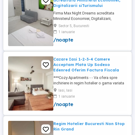
acreditata Ministerul Economiei,
Digitalizarii siTurismului
Firma Max Night Dreams acreditata
Ministerul Economiei, Digitalizarii,
Antreprenoriatului si Turismului închiriază
Sector 5, Bucuresti
in regim hotelier in zona Drumul Taberei -
1 ianuarie
Ghencea diferite tipuri de camere Camera
/noapte
single cu o suprafață totală de 16mp
150ei 3ore , 170lei noapte Camera dublă
cu o suprafață totală de ...
Cazare Iasi 1-2-3-4 Camere
Acceptam Plata Up Sodexo
Edenred Oferim Factura Fiscala
***Cozy Apartments - - Va ofera spre
inchiriere in regim hotelier o gama variata
de apartamente si garsoniere situate in
Iasi, Iasi
puncte cheie ale orasului doar in
1 ianuarie
complexe rezidentiale noi: *Zona Palas
/noapte
Mall - Centru - Complex Lazar Residence;
*Zona Palas Mall - Centru Complex Q
Residence; *Zona Palas Mall - ...
Regim Hotelier Bucuresti Non Stop
Rin Grand