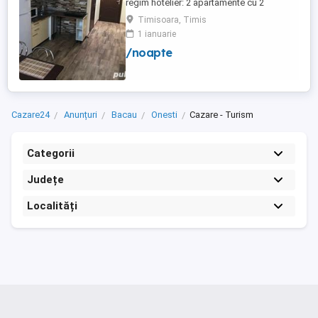
regim hotelier: 2 apartamente cu 2
dormitoare, baie si bucatarie proprie. (4
Timisoara, Timis
locuri cazare in fiecare apartament) 1
1 ianuarie
apartament cu 1 dormitor, baie si
/noapte
bucatarie proprie. (3 locuri cazare) Fiecare
apartament dispune de bucatarie complet
utilata,baie cu cabina ...
Cazare24
Anunțuri
Bacau
Onesti
Cazare - Turism
Categorii
Județe
Localități