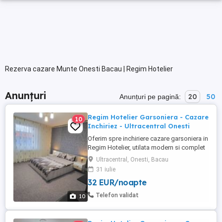
Rezerva cazare Munte Onesti Bacau | Regim Hotelier
Anunțuri
20
50
Anunțuri pe pagină:
Regim Hotelier Garsoniera - Cazare
10
Inchiriez - Ultracentral Onesti
Oferim spre inchiriere cazare garsoniera in
Regim Hotelier, utilata modern si complet
mobilata, toate echipamentele fiind in
Ultracentral, Onesti, Bacau
perfecta stare de functionare. Locatia
31 iulie
este situata intr-o zona Ultracentrala si
32 EUR/noapte
usor accesibila a orasului Onesti,
oferindu-va totodata un spatiu generos de
Telefon validat
10
32mp (NU studiori ...