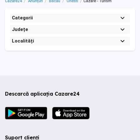
Cazare24
Anunțuri
Bacau
Onesti
Cazare - Turism
Categorii
Județe
Localități
Descarcă aplicația Cazare24
Suport clienți