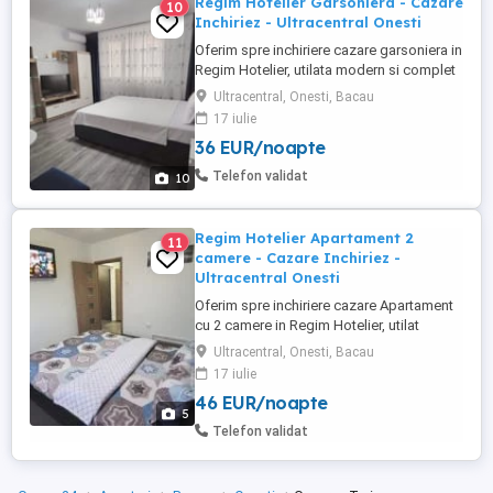
Regim Hotelier Garsoniera - Cazare
10
Inchiriez - Ultracentral Onesti
Oferim spre inchiriere cazare garsoniera in
Regim Hotelier, utilata modern si complet
mobilata, toate echipamentele fiind in
Ultracentral, Onesti, Bacau
perfecta stare de functionare. Locatia
17 iulie
este situata intr-o zona Ultracentrala si
36 EUR/noapte
usor accesibila a orasului Onesti,
oferindu-va totodata un spatiu generos de
Telefon validat
10
32mp (NU studiori ...
Regim Hotelier Apartament 2
11
camere - Cazare Inchiriez -
Ultracentral Onesti
Oferim spre inchiriere cazare Apartament
cu 2 camere in Regim Hotelier, utilat
modern si complet mobilat, toate
Ultracentral, Onesti, Bacau
echipamentele fiind in perfecta stare de
17 iulie
functionare. Locatia este situata intr-o
46 EUR/noapte
zona Ultracentrala si usor accesibila a
5
orasului Onesti, oferindu-va totodata un
Telefon validat
spatiu generos de aproximativ ...