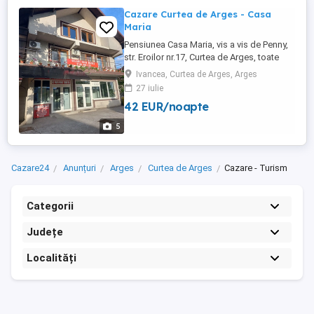
Cazare Curtea de Arges - Casa
Maria
Pensiunea Casa Maria, vis a vis de Penny,
str. Eroilor nr.17, Curtea de Arges, toate
camerele sunt dotate cu AC, televizor,
Ivancea, Curtea de Arges, Arges
frigider , baie proprie, acces la bucatarie.
27 iulie
42 EUR/noapte
5
Cazare24
Anunțuri
Arges
Curtea de Arges
Cazare - Turism
Categorii
Județe
Localități