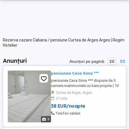
Rezerva cazare Cabana / pensiune Curtea de Arges Arges | Regim
Hotelier
Anunțuri
20
50
Anunțuri pe pagină:
pensiunea Casa Sima ***
pensiunea Casa Sima *** dispune de 5
camere matrimoniale cu baie proprie ( 10
persoane ), bar, grătar, terasă, bucătărie
Curtea de Arges, Arges
27 iulie
38 EUR/noapte
Telefon validat
5