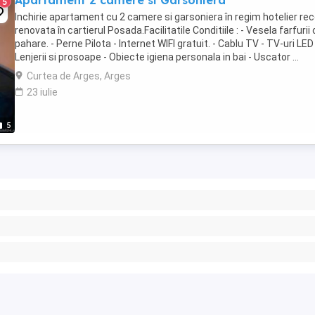
Apartament 2 camere si Garsoniera
5
Inchirie apartament cu 2 camere si garsoniera în regim hotelier re
renovata în cartierul Posada.Facilitatile Conditiile : - Vesela farfurii 
pahare. - Perne Pilota - Internet WIFI gratuit. - Cablu TV - TV-uri LED
Lenjerii si prosoape - Obiecte igiena personala in bai - Uscator ...
Curtea de Arges, Arges
23 iulie
5