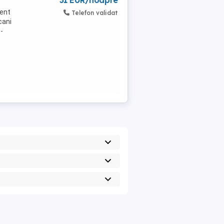
31 EUR/noapte
cent
Telefon validat
cani
 -