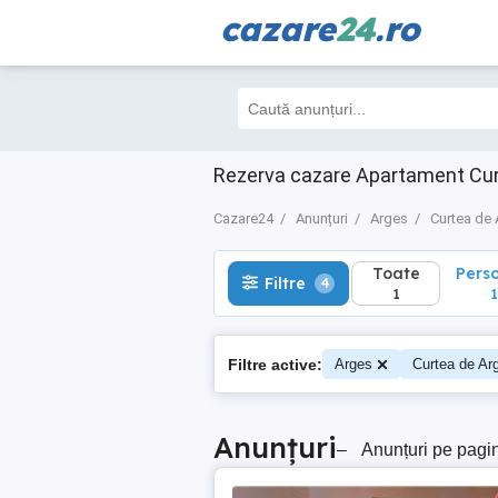
cazare
24
.ro
Toate
Perso
Filtre
4
1
1
Rezerva cazare Apartament Curt
Cazare24
Anunțuri
Arges
Curtea de
Toate
Pers
Filtre
4
1
1
Filtre active:
Arges
Curtea de Ar
Anunțuri
–
Anunțuri pe pagi