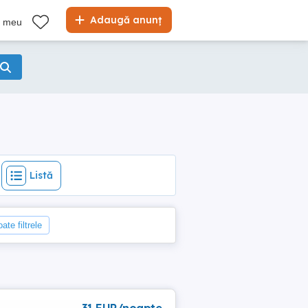
Listă
Adaugă anunț
l meu
Listă
ate filtrele