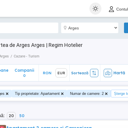
ane
Companii
Hartă
RON
EUR
Sortează
Contu
0
ea de Arges Arges | Regim Hotelier
 Arges
Cazare - Turism
oane
Companii
Hartă
RON
EUR
Sortează
0
ges
Tip proprietate: Apartament
Numar de camere: 2
Șterge to
nă:
20
50