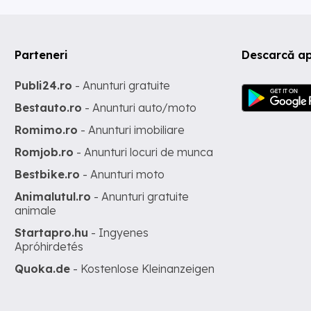
Parteneri
Descarcă ap
Publi24.ro
- Anunturi gratuite
Bestauto.ro
- Anunturi auto/moto
Romimo.ro
- Anunturi imobiliare
Romjob.ro
- Anunturi locuri de munca
Bestbike.ro
- Anunturi moto
Animalutul.ro
- Anunturi gratuite
animale
Startapro.hu
- Ingyenes
Apróhirdetés
Quoka.de
- Kostenlose Kleinanzeigen