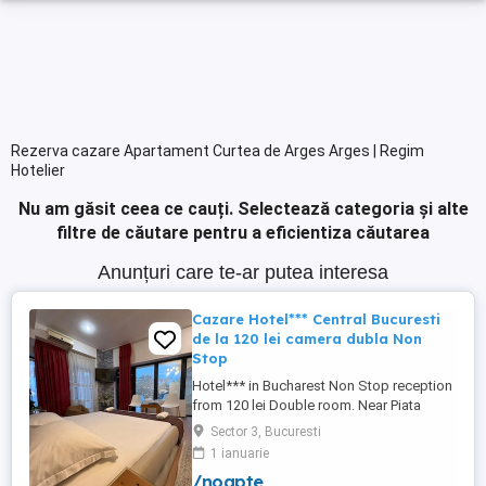
Rezerva cazare Apartament Curtea de Arges Arges | Regim
Hotelier
Nu am găsit ceea ce cauți.
Selectează categoria și alte
filtre de căutare pentru a eficientiza căutarea
Anunțuri care te-ar putea interesa
Cazare Hotel*** Central Bucuresti
de la 120 lei camera dubla Non
Stop
Hotel*** in Bucharest Non Stop reception
from 120 lei Double room. Near Piata
Victoriei, Arena Nationala , Piata Unirii .
Sector 3, Bucuresti
Tyga concert near. regim hotelier.
1 ianuarie
apartament.
/noapte