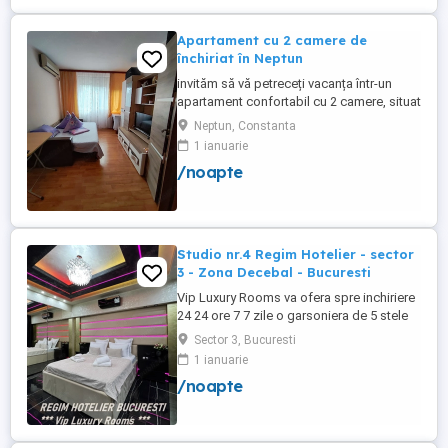
PRIVAT in complex ...
Apartament cu 2 camere de
închiriat în Neptun
invităm să vă petreceți vacanța într-un
apartament confortabil cu 2 camere, situat
la doar 10 minute de mers pe jos de plajă.
Neptun, Constanta
Ideal pentru familii, cupluri sau grupuri
1 ianuarie
mici de prieteni, apartamentul oferă toate
/noapte
condițiile necesare pentru un sejur
relaxant la malul mării. 2 camere . Mobilat
și ...
Studio nr.4 Regim Hotelier - sector
3 - Zona Decebal - Bucuresti
Vip Luxury Rooms va ofera spre inchiriere
24 24 ore 7 7 zile o garsoniera de 5 stele
Luxoase cu un desing unic si deosebit in
Sector 3, Bucuresti
Sector 3 Bucuresti . Garsoniera se alfa in
1 ianuarie
Complex Rezidential Nou . Monitorizare
/noapte
Video in Complex ( de la Politia Locala
Sector 3 ) Aceasta garsoniera are
suprafata de 35mp ...