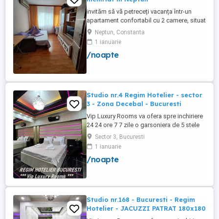
invităm să vă petreceți vacanța într-un
apartament confortabil cu 2 camere, situat
la doar 10 minute de mers pe jos de plajă.
Neptun, Constanta
Ideal pentru familii, cupluri sau grupuri
1 ianuarie
mici de prieteni, apartamentul oferă toate
/noapte
condițiile necesare pentru un sejur
relaxant la malul mării. 2 camere . Mobilat
și ...
Studio nr.4 Regim Hotelier - sector
3 - Zona Decebal - Bucuresti
Vip Luxury Rooms va ofera spre inchiriere
24 24 ore 7 7 zile o garsoniera de 5 stele
Luxoase cu un desing unic si deosebit in
Sector 3, Bucuresti
Sector 3 Bucuresti . Garsoniera se alfa in
1 ianuarie
Complex Rezidential Nou . Monitorizare
/noapte
Video in Complex ( de la Politia Locala
Sector 3 ) Aceasta garsoniera are
suprafata de 35mp ...
Studio nr.168 - Bucuresti - Regim
Hotelier - JACUZZI PATRAT 180x180