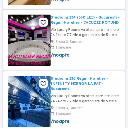
Studio nr.134 (350 LEI) - Bucuresti -
Regim Hotelier - JACUZZI ROTUND
Vip Luxury Rooms va ofera spre inchiriere
24 24 ore 7 7 zile o garsoniera de 5 stele
Luxoase cu un desing unic si deosebit in
Sector 3, Bucuresti
Sector 3 Bucuresti . Garsoniera se alfa in
1 ianuarie
Complex Rezidential Nou . Acces Bariera
/noapte
Monitorizare Video in Complex ( de la
Politia Locala Sector 3 ) Loc de parcare
PRIVAT in complex ...
Studio nr.136 Regim Hotelier -
INFINITY MIRROR LA PAT -
Bucuresti
Vip Luxury Rooms va ofera spre inchiriere
24 24 ore 7 7 zile o garsoniera de 5 stele
Luxoase cu un desing unic si deosebit in
Sector 3, Bucuresti
Sector 3 Bucuresti . Garsoniera se alfa in
1 ianuarie
Complex Rezidential Nou . Acces Bariera
/noapte
Monitorizare Video in Complex ( de la
Politia Locala Sector 3 ) Loc de parcare