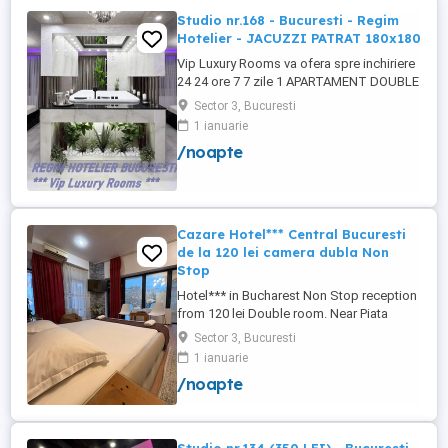
Studio nr.168 - Bucuresti - Regim
Hotelier - JACUZZI PATRAT 180x180
Vip Luxury Rooms va ofera spre inchiriere
24 24 ore 7 7 zile 1 APARTAMENT DOUBLE
ROOMS de 5 stele Luxoasa cu un desing
Sector 3, Bucuresti
unic si deosebit in Sector 3 Bucuresti .
1 ianuarie
APARTAMENTUL se alfa in Complex
/noapte
Rezidential Nou . Acces Bariera
Monitorizare Video in Complex ( de la
Politia Locala Sector 3 ) Loc de parcare ...
Cazare Hotel*** Central Bucuresti
de la 120 lei camera dubla Non
Stop
Hotel*** in Bucharest Non Stop reception
from 120 lei Double room. Near Piata
Victoriei, Arena Nationala , Piata Unirii .
Sector 3, Bucuresti
Tyga concert near. regim hotelier.
1 ianuarie
apartament.
/noapte