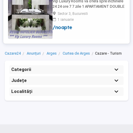
Vip Luxury Rooms va ofera spre inchiriere
24 24 ore 7 7 zile 1 APARTAMENT DOUBLE
ROOMS de 5 stele Luxoasa cu un desing
Sector 3, Bucuresti
unic si deosebit in Sector 3 Bucuresti .
1 ianuarie
APARTAMENTUL se alfa in Complex
/noapte
Rezidential Nou . Acces Bariera
Monitorizare Video in Complex ( de la
Politia Locala Sector 3 ) Loc de parcare ...
Cazare24
Anunțuri
Arges
Curtea de Arges
Cazare - Turism
Categorii
Județe
Localități