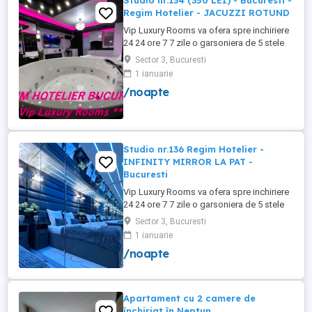
Studio nr.134 (350 LEI) - Bucuresti -
Regim Hotelier - JACUZZI ROTUND
Vip Luxury Rooms va ofera spre inchiriere
24 24 ore 7 7 zile o garsoniera de 5 stele
Luxoase cu un desing unic si deosebit in
Sector 3, Bucuresti
Sector 3 Bucuresti . Garsoniera se alfa in
1 ianuarie
Complex Rezidential Nou . Acces Bariera
/noapte
Monitorizare Video in Complex ( de la
Politia Locala Sector 3 ) Loc de parcare
PRIVAT in complex ...
Studio nr.136 Regim Hotelier -
INFINITY MIRROR LA PAT -
Bucuresti
Vip Luxury Rooms va ofera spre inchiriere
24 24 ore 7 7 zile o garsoniera de 5 stele
Luxoase cu un desing unic si deosebit in
Sector 3, Bucuresti
Sector 3 Bucuresti . Garsoniera se alfa in
1 ianuarie
Complex Rezidential Nou . Acces Bariera
/noapte
Monitorizare Video in Complex ( de la
Politia Locala Sector 3 ) Loc de parcare
PRIVAT in complex ...
Apartament cu 2 camere de
închiriat în Neptun