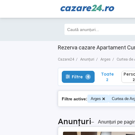
cazare
24
.ro
Toate
Perso
Filtre
4
2
2
Rezerva cazare Apartament Curt
Cazare24
Anunțuri
Arges
Curtea de
Toate
Pers
Filtre
4
2
2
Filtre active:
Arges
Curtea de Ar
Anunțuri
–
Anunțuri pe pagi