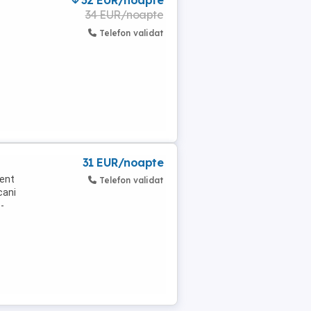
32 EUR/noapte
34 EUR/noapte
Telefon validat
31 EUR/noapte
cent
Telefon validat
cani
 -