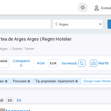
ane
Companii
Hartă
RON
EUR
Sortează
Contu
0
ea de Arges Arges | Regim Hotelier
 Arges
Cazare - Turism
oane
Companii
Hartă
RON
EUR
Sortează
0
ges
Persoane
Tip proprietate: Apartament
Șterge toate filtrele
nă:
20
50