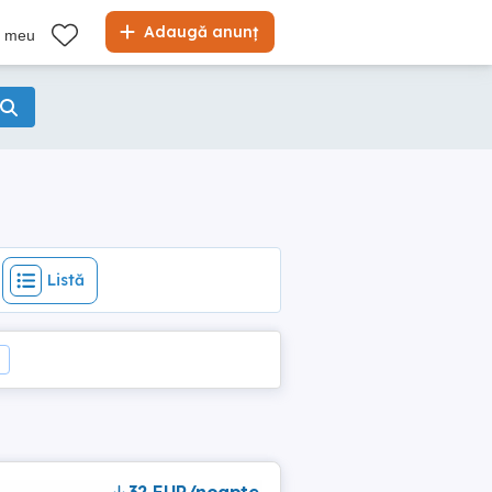
Listă
Adaugă anunț
l meu
Listă