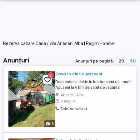
Rezerva cazare Casa / vila Arieseni Alba | Regim Hotelier
Anunțuri
20
50
Anunțuri pe pagină:
Casa in chirie Arieseni
2
Dam casa in chirie in loc Arieseni din munti
Apuseni la 9 km de satul de vacanta
Virtop, pentru familie sau oameni
Arieseni, Alba
varstinici, cu toate utilitatile la dispozitie
8 august
intro zona foarte linistita si frumoasa cu
Telefon validat
mult aer curat Cu grajd, cotet pentru porci
si mult teren verde. Pentru orice informatii
suntem ...
5