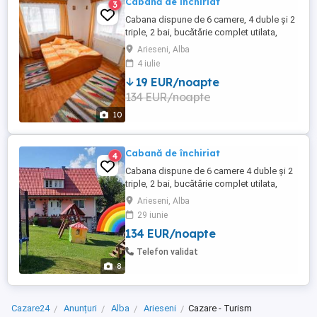
Cabană de închiriat
3
Cabana dispune de 6 camere, 4 duble și 2
triple, 2 bai, bucătărie complet utilata,
grătar, ceaun
Arieseni, Alba
4 iulie
19 EUR/noapte
134 EUR/noapte
10
Cabană de închiriat
4
Cabana dispune de 6 camere 4 duble și 2
triple, 2 bai, bucătărie complet utilata,
foișor, grătar, ceaun. Se află situata la 2km
Arieseni, Alba
de pârtiile de ski vartop
29 iunie
134 EUR/noapte
Telefon validat
8
Cazare24
Anunțuri
Alba
Arieseni
Cazare - Turism