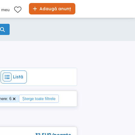
Listă
Adaugă anunț
l meu
Listă
ere: 6
Șterge toate filtrele