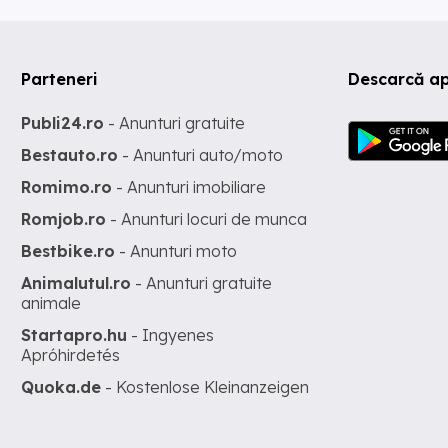
Parteneri
Descarcă ap
Publi24.ro
- Anunturi gratuite
Bestauto.ro
- Anunturi auto/moto
Romimo.ro
- Anunturi imobiliare
Romjob.ro
- Anunturi locuri de munca
Bestbike.ro
- Anunturi moto
Animalutul.ro
- Anunturi gratuite
animale
Startapro.hu
- Ingyenes
Apróhirdetés
Quoka.de
- Kostenlose Kleinanzeigen