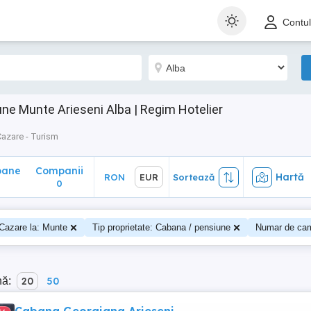
ane
Companii
Hartă
RON
EUR
Sortează
Contu
0
ne Munte Arieseni Alba | Regim Hotelier
azare - Turism
oane
Companii
Hartă
RON
EUR
Sortează
0
Cazare la: Munte
Tip proprietate: Cabana / pensiune
Numar de cam
nă:
20
50