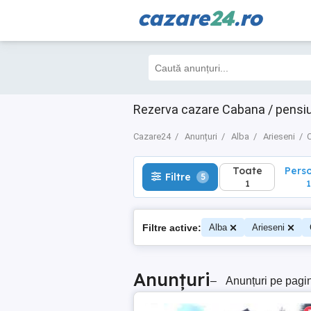
cazare
24
.ro
Toate
Perso
Filtre
5
1
1
Rezerva cazare Cabana / pensiu
Cazare24
Anunțuri
Alba
Arieseni
C
Toate
Pers
Filtre
5
1
1
Filtre active:
Alba
Arieseni
Anunțuri
–
Anunțuri pe pagi