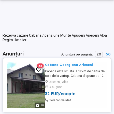
Rezerva cazare Cabana / pensiune Munte Apuseni Arieseni Alba |
Regim Hotelier
Anunțuri
20
50
Anunțuri pe pagină:
Cabana Georgiana Arieseni
36
Cabana este situata la 12km de partia de
schi de la vartop. Cabana dispune de 12
locuri de cazare 4 camere duble cu baie
Arieseni, Alba
proprie 1 apartament cu 2 camere cu baie
4 august
proprie. Foișor cu grătar si ceaun Loc de
32 EUR/noapte
joaca pentru copii. Prețul este 1000 de lei
noapte, inchiriere integrala.
Telefon validat
10